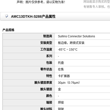
网站能显示购买的型
声明：图片仅供参考，请以实物为准！
有销售专人审核。也
AMC13DTKH-S288产品属性
产品规格
制造商
Sullins Connector Solutions
安装类型
板边缘，跨骑式安装
工作温度
-65°C ~ 150°C
系列
-
包装
托盘
零件状态
在售
特性
卡扩展器
触头镀层厚度
30μin（0.76μm）
触头镀层
金
颜色
-
端接
焊接
触头材料
铜铍