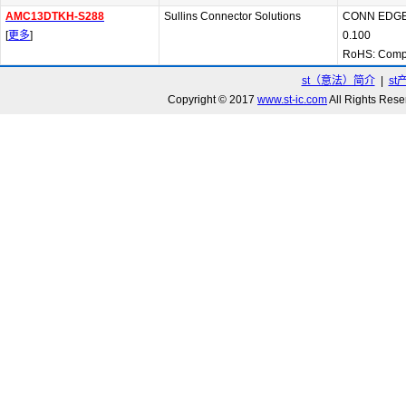
AMC13DTKH-S288
Sullins Connector Solutions
CONN EDGE
[
更多
]
0.100
RoHS: Comp
st（意法）简介
|
st
Copyright © 2017
www.st-ic.com
All Rights R