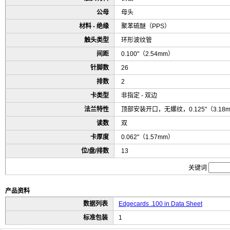
公母
母头
材料 - 绝缘
聚苯硫醚（PPS）
触头类型
环形波纹管
间距
0.100"（2.54mm）
针脚数
26
排数
2
卡类型
非指定 - 双边
法兰特性
顶部安装开口，无螺纹，0.125"（3.18
读数
双
卡厚度
0.062"（1.57mm）
位/盘/排数
13
关键词
产品资料
数据列表
Edgecards .100 in Data Sheet
标准包装
1