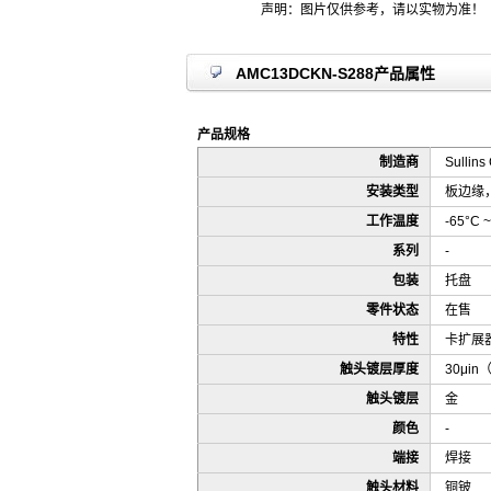
声明：图片仅供参考，请以实物为准！
AMC13DCKN-S288产品属性
产品规格
制造商
Sullins
安装类型
板边缘
工作温度
-65°C ~
系列
-
包装
托盘
零件状态
在售
特性
卡扩展
触头镀层厚度
30μin
触头镀层
金
颜色
-
端接
焊接
触头材料
铜铍