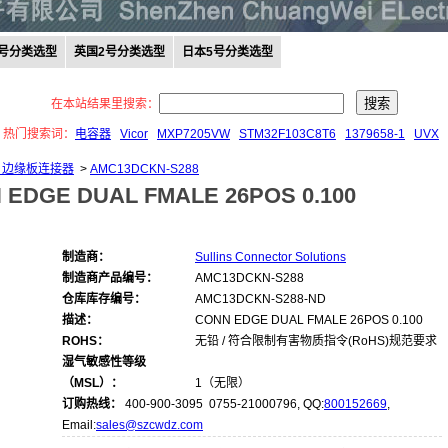
0号分类选型
英国2号分类选型
日本5号分类选型
在本站结果里搜索：
热门搜索词：
电容器
Vicor
MXP7205VW
STM32F103C8T6
1379658-1
UVX
- 边缘板连接器
>
AMC13DCKN-S288
 EDGE DUAL FMALE 26POS 0.100
制造商：
Sullins Connector Solutions
制造商产品编号：
AMC13DCKN-S288
仓库库存编号：
AMC13DCKN-S288-ND
描述：
CONN EDGE DUAL FMALE 26POS 0.100
ROHS：
无铅 / 符合限制有害物质指令(RoHS)规范要求
湿气敏感性等级
（MSL）：
1（无限）
订购热线：
400-900-3095 0755-21000796, QQ:
800152669
,
Email:
sales@szcwdz.com