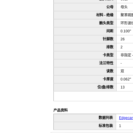
公母
母头
材料 - 绝缘
聚苯硫醚
触头类型
环形波
间距
0.100
针脚数
26
排数
2
卡类型
非指定 
法兰特性
-
读数
双
卡厚度
0.062
位/盘/排数
13
产品资料
数据列表
Edgecard
标准包装
1