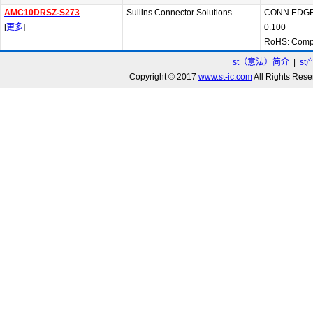
AMC10DRSZ-S273
Sullins Connector Solutions
CONN EDGE
[
更多
]
0.100
RoHS: Comp
st（意法）简介
|
st
Copyright © 2017
www.st-ic.com
All Rights R