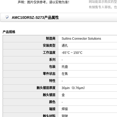
网站能显示购买的型
声明：图片仅供参考，请以实物为准！
有销售专人审核。也
AMC10DRSZ-S273产品属性
产品规格
制造商
Sullins Connector Solutions
安装类型
通孔
工作温度
-65°C ~ 150°C
系列
-
包装
托盘
零件状态
在售
特性
-
触头镀层厚度
30μin（0.76μm）
触头镀层
金
颜色
-
端接
焊接
触头材料
铜铍