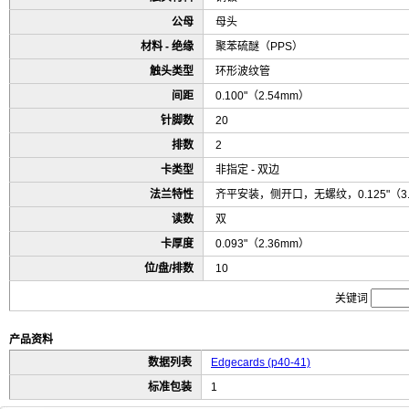
公母
母头
材料 - 绝缘
聚苯硫醚（PPS）
触头类型
环形波纹管
间距
0.100"（2.54mm）
针脚数
20
排数
2
卡类型
非指定 - 双边
法兰特性
齐平安装，侧开口，无螺纹，0.125"（3
读数
双
卡厚度
0.093"（2.36mm）
位/盘/排数
10
关键词
产品资料
数据列表
Edgecards (p40-41)
标准包装
1