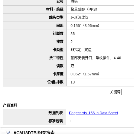
公母
母头
材料 - 绝缘
聚苯硫醚（PPS）
触头类型
环形波纹管
间距
0.156"（3.96mm）
针脚数
36
排数
2
卡类型
非指定 - 双边
法兰特性
顶部安装开口，螺纹插件，4-40
读数
双
卡厚度
0.062"（1.57mm）
位/盘/排数
18
关键词
产品资料
数据列表
Edgecards .156 in Data Sheet
标准包装
1
ACM18DTBI相关搜索