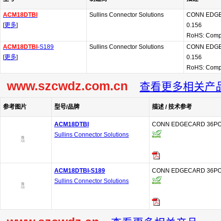
ACM18DTBI
Sullins Connector Solutions
CONN EDGE
[
更多
]
0.156
RoHS: Comp
ACM18DTBI
-S189
Sullins Connector Solutions
CONN EDGE
[
更多
]
0.156
RoHS: Comp
www.szcwdz.com.cn
查看更多相关产
参考图片
型号/品牌
描述 / 技术参考
ACM18DTBI
CONN EDGECARD 36POS
Sullins Connector Solutions
ACM18DTBI-S189
CONN EDGECARD 36POS
Sullins Connector Solutions