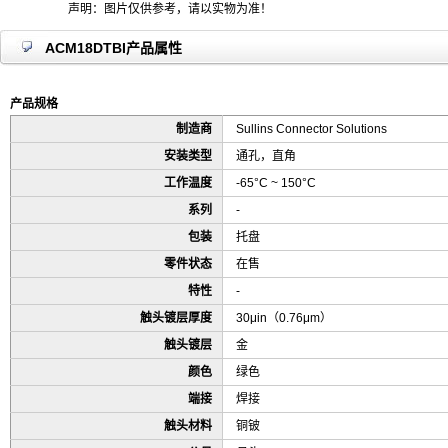
声明：图片仅供参考，请以实物为准！
ACM18DTBI产品属性
产品规格
制造商
Sullins Connector Solutions
安装类型
通孔，直角
工作温度
-65°C ~ 150°C
系列
-
包装
托盘
零件状态
在售
特性
-
触头镀层厚度
30μin（0.76μm）
触头镀层
金
颜色
绿色
端接
焊接
触头材料
铜铍