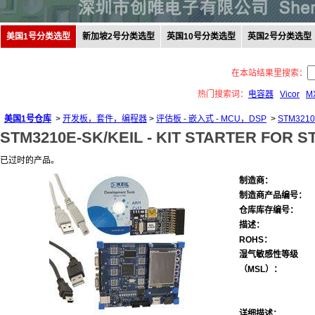
美国1号分类选型
新加坡2号分类选型
英国10号分类选型
英国2号分类选型
在本站结果里搜索：
热门搜索词：
电容器
Vicor
M
美国1号仓库
>
开发板，套件，编程器
>
评估板 - 嵌入式 - MCU，DSP
>
STM3210
STM3210E-SK/KEIL -
KIT STARTER FOR S
已过时的产品。
制造商：
制造商产品编号：
仓库库存编号：
描述：
ROHS：
湿气敏感性等级
（MSL）：
详细描述：