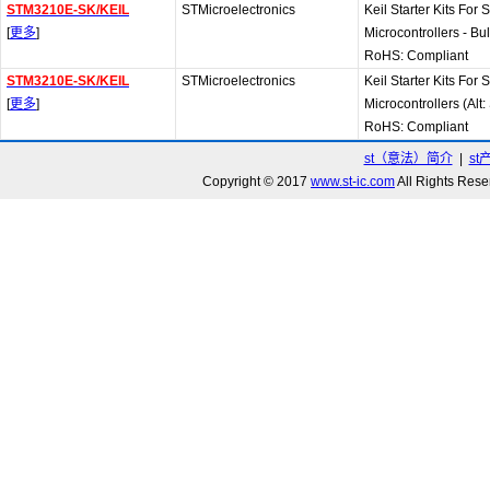
STM3210E-SK/KEIL
STMicroelectronics
Keil Starter Kits Fo
[
更多
]
Microcontrollers - B
RoHS: Compliant
STM3210E-SK/KEIL
STMicroelectronics
Keil Starter Kits Fo
[
更多
]
Microcontrollers (Al
RoHS: Compliant
st（意法）简介
|
st
Copyright © 2017
www.st-ic.com
All Rights R