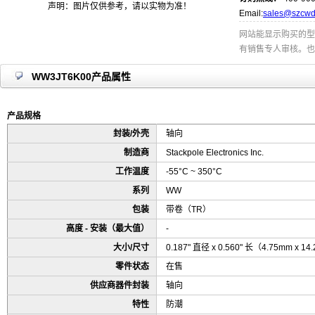
声明：图片仅供参考，请以实物为准！
Email:
sales@szcwd
网站能显示购买的型
有销售专人审核。也
WW3JT6K00产品属性
产品规格
封装/外壳
轴向
制造商
Stackpole Electronics Inc.
工作温度
-55°C ~ 350°C
系列
WW
包装
带卷（TR）
高度 - 安装（最大值）
-
大小/尺寸
0.187" 直径 x 0.560" 长（4.75mm x 1
零件状态
在售
供应商器件封装
轴向
特性
防潮