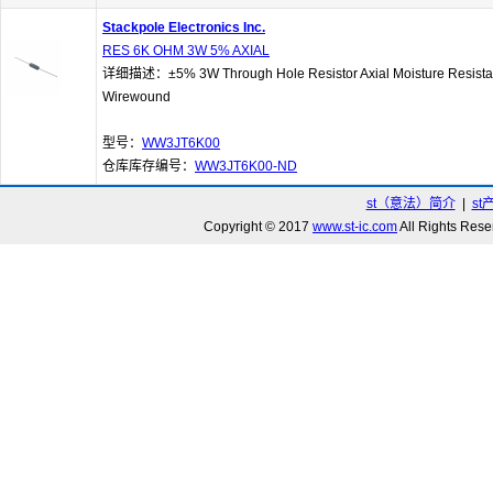
Stackpole Electronics Inc.
RES 6K OHM 3W 5% AXIAL
详细描述：±5% 3W Through Hole Resistor Axial Moisture Resista
Wirewound
型号：
WW3JT6K00
仓库库存编号：
WW3JT6K00-ND
st（意法）简介
|
st
Copyright © 2017
www.st-ic.com
All Rights R