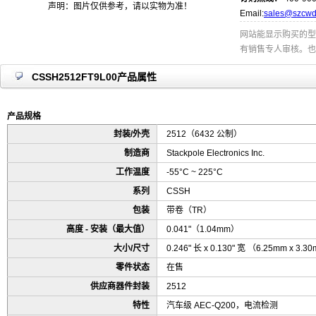
声明：图片仅供参考，请以实物为准！
Email:
sales@szcwd
网站能显示购买的型
有销售专人审核。也
CSSH2512FT9L00产品属性
产品规格
封装/外壳
2512（6432 公制）
制造商
Stackpole Electronics Inc.
工作温度
-55°C ~ 225°C
系列
CSSH
包装
带卷（TR）
高度 - 安装（最大值）
0.041"（1.04mm）
大小/尺寸
0.246" 长 x 0.130" 宽 （6.25mm x 3.
零件状态
在售
供应商器件封装
2512
特性
汽车级 AEC-Q200，电流检测