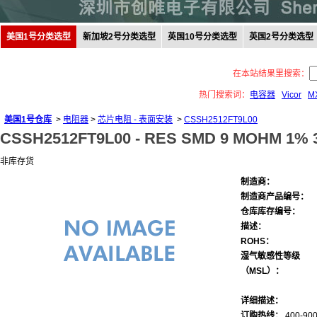
美国1号分类选型
新加坡2号分类选型
英国10号分类选型
英国2号分类选型
在本站结果里搜索：
热门搜索词：
电容器
Vicor
M
美国1号仓库
>
电阻器
>
芯片电阻 - 表面安装
>
CSSH2512FT9L00
CSSH2512FT9L00 -
RES SMD 9 MOHM 1% 
非库存货
制造商：
制造商产品编号：
仓库库存编号：
描述：
ROHS：
湿气敏感性等级
（MSL）：
详细描述：
订购热线：
400-900