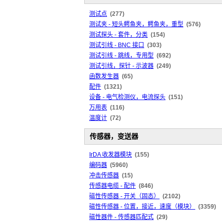
测试点
(277)
测试夹 - 短头鳄鱼夹，鳄鱼夹，重型
(576)
测试探头 - 套件，分类
(154)
测试引线 - BNC 接口
(303)
测试引线 - 跳线，专用型
(692)
测试引线，探针 - 示波器
(249)
函数发生器
(65)
配件
(1321)
设备 - 电气检测仪，电流探头
(151)
万用表
(116)
温度计
(72)
传感器，变送器
IrDA 收发器模块
(155)
编码器
(5960)
冲击传感器
(15)
传感器电缆 - 配件
(846)
磁性传感器 - 开关（固态）
(2102)
磁性传感器 - 位置，接近，速度（模块）
(3359)
磁性器件 - 传感器匹配式
(29)