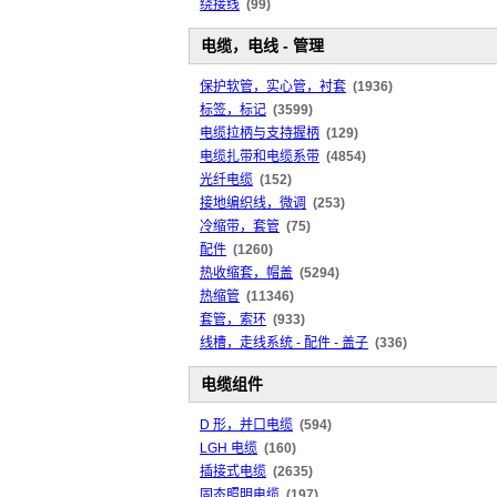
绕接线
(99)
电缆，电线 - 管理
保护软管，实心管，衬套
(1936)
标签，标记
(3599)
电缆拉柄与支持握柄
(129)
电缆扎带和电缆系带
(4854)
光纤电缆
(152)
接地编织线，微调
(253)
冷缩带，套管
(75)
配件
(1260)
热收缩套，帽盖
(5294)
热缩管
(11346)
套管，索环
(933)
线槽，走线系统 - 配件 - 盖子
(336)
电缆组件
D 形，并口电缆
(594)
LGH 电缆
(160)
插接式电缆
(2635)
固态照明电缆
(197)