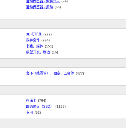
运动传感器 - 倾斜开关
(24)
运动传感器 - 振动
(66)
3D 打印丝
(222)
教学套件
(294)
书籍，媒体
(151)
原型开发，制造
(16)
套环（线圈管），固定，五金件
(477)
存储卡
(764)
固态硬盘（SSD）
(1165)
专用
(52)