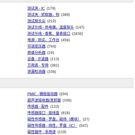
测试夹 - IC
(179)
测试夹 - 抓取器，钩
(389)
测试探头尖
(212)
测试引线 - 热电偶，温度探头
(147)
测试引线 - 香蕉，量表接口
(1830)
电源 - 测试，工作台
(456)
可调变压器
(704)
频谱分析器
(10)
设备 - 示波器
(113)
万用表 - 专用
(381)
泄漏检测器
(158)
PMIC - 栅极驱动器
(204)
超声波接收器/发射器
(106)
传感器 - 配件
(133)
传感器接口 - 接线盒
(918)
磁性传感器 - 罗盘，磁场（模块）
(27)
磁性传感器 - 线性，罗盘（IC）
(547)
磁性器件 - 多用途
(119)