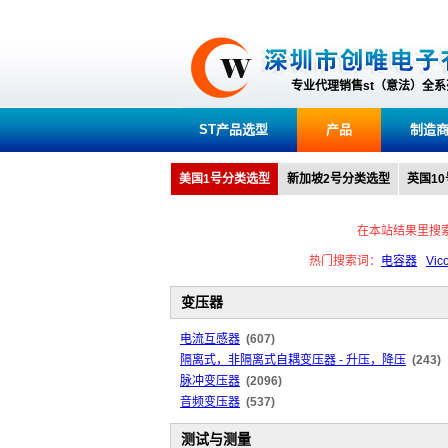
专业代理销售st（意法）全
ST产品选型
产品
制造
美国1号分类选型
新加坡2号分类选型
英国1
在本站结果里搜
热门搜索词：
电容器
Vic
变压器
电流互感器
(607)
隔离式，非隔离式自耦变压器 - 升压，降压
(243)
脉冲变压器
(2096)
音频变压器
(537)
测试与测量