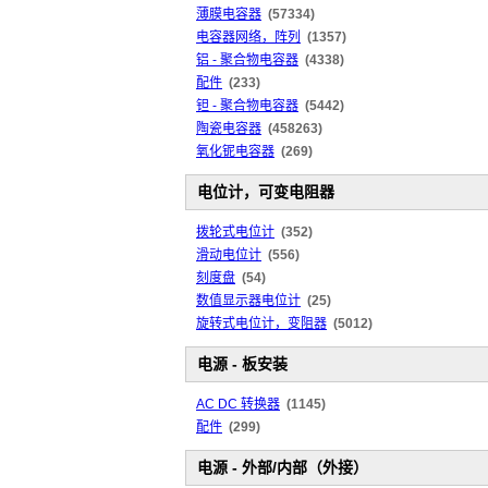
薄膜电容器
(57334)
电容器网络，阵列
(1357)
铝 - 聚合物电容器
(4338)
配件
(233)
钽 - 聚合物电容器
(5442)
陶瓷电容器
(458263)
氧化铌电容器
(269)
电位计，可变电阻器
拨轮式电位计
(352)
滑动电位计
(556)
刻度盘
(54)
数值显示器电位计
(25)
旋转式电位计，变阻器
(5012)
电源 - 板安装
AC DC 转换器
(1145)
配件
(299)
电源 - 外部/内部（外接）