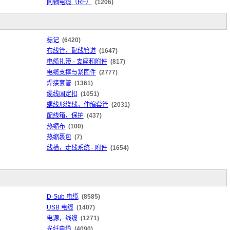
同轴电缆（RF）
(1206)
标记
(6420)
布线管，配线管道
(1647)
电缆扎带 - 支座和附件
(817)
电缆支撑与紧固件
(2777)
焊接套管
(1361)
缆线固定扣
(1051)
螺线形绕线，伸缩套管
(2031)
配线箱，保护
(437)
热缩布
(100)
热缩裹包
(7)
线槽，走线系统 - 附件
(1654)
D-Sub 电缆
(8585)
USB 电缆
(1407)
电源，线缆
(1271)
光纤电缆
(4090)