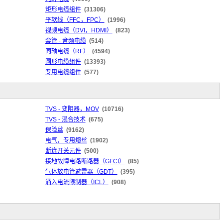
矩形电缆组件
(31306)
平软线（FFC，FPC）
(1996)
视频电缆（DVI，HDMI）
(823)
套管 - 音频电缆
(514)
同轴电缆（RF）
(4594)
圆形电缆组件
(13393)
专用电缆组件
(577)
TVS - 变阻器，MOV
(10716)
TVS - 混合技术
(675)
保险丝
(9162)
电气，专用熔丝
(1902)
断连开关元件
(500)
接地故障电路断路器（GFCI）
(85)
气体放电管避雷器（GDT）
(395)
涌入电流限制器（ICL）
(908)