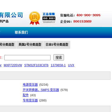
系列产品
商
联系我们
0号分类选型
英国2号分类选型
日本5号分类选型
索：
or
MXP7205VW
STM32F103C8T6
1379658-1
UVX
电源变压器
(5234)
开关转换器，SMPS 变压器
(579)
配件
(43)
专用变压器
(280)