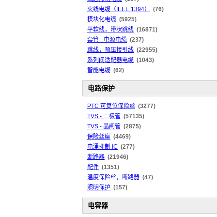
火线电缆（IEEE 1394）
(76)
模块化电缆
(5925)
平软线，带状跳线
(16871)
套管 - 电源电缆
(237)
跳线，预压接引线
(22955)
系列间适配器电缆
(1043)
智能电缆
(62)
电路保护
PTC 可复位保险丝
(3277)
TVS - 二极管
(57135)
TVS - 晶闸管
(2875)
保险丝座
(4469)
电涌抑制 IC
(277)
断路器
(21946)
配件
(1351)
温度保险丝，断路器
(47)
照明保护
(157)
电容器