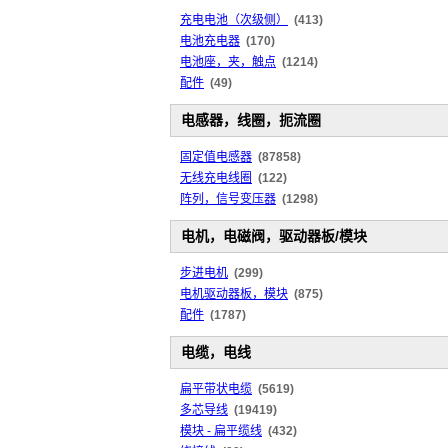
充电电池（次级侧）
(413)
电池充电器
(170)
电池座，夹，触点
(1214)
配件
(49)
电感器，线圈，扼流圈
固定值电感器
(87858)
无线充电线圈
(122)
阵列，信号变压器
(1298)
电机，电磁阀，驱动器板/模块
步进电机
(299)
电机驱动器板，模块
(875)
配件
(1787)
电缆，电线
扁平带状电缆
(5619)
多芯导线
(19419)
模块 - 扁平缆线
(432)