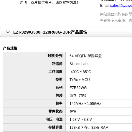
声明：图片仅供参考，请以实物为准！
Email:
sales@szcwd
网站能显示购买的型
有销售专人审核。也
EZR32WG330F128R68G-B0R产品属性
产品规格
封装/外壳
64-VFQFN 裸露焊盘
制造商
Silicon Labs
工作温度
-40°C ~ 85°C
类型
TxRx + MCU
系列
EZR32WG
包装
带卷（TR）
频率
142MHz ~ 1.05GHz
零件状态
在售
电压 - 电源
1.98 V ~ 3.8 V
存储容量
128kB 闪存，32kB RAM