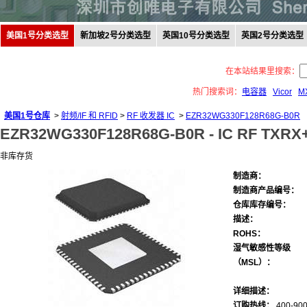
美国1号分类选型
新加坡2号分类选型
英国10号分类选型
英国2号分类选型
在本站结果里搜索：
热门搜索词：
电容器
Vicor
M
美国1号仓库
>
射频/IF 和 RFID
>
RF 收发器 IC
>
EZR32WG330F128R68G-B0R
EZR32WG330F128R68G-B0R -
IC RF TXRX
非库存货
制造商：
制造商产品编号：
仓库库存编号：
描述：
ROHS：
湿气敏感性等级
（MSL）：
详细描述：
订购热线：
400-900