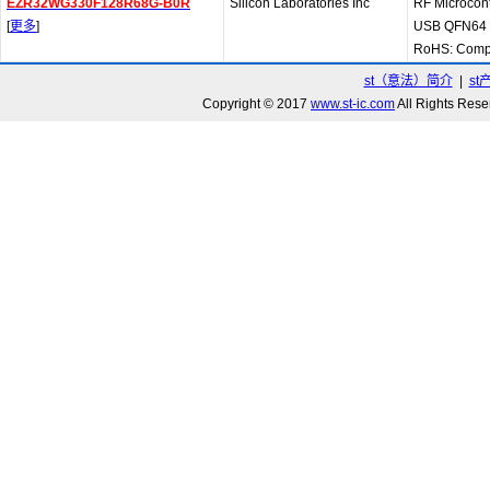
EZR32WG330F128R68G-B0R
Silicon Laboratories Inc
RF Microcon
[
更多
]
USB QFN64
RoHS: Compl
st（意法）简介
|
st
Copyright © 2017
www.st-ic.com
All Rights R