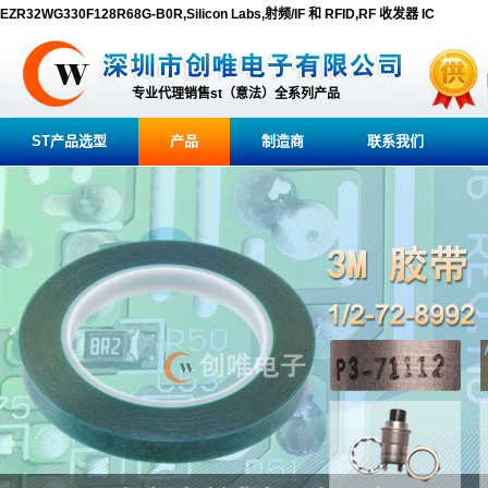
EZR32WG330F128R68G-B0R,Silicon Labs,射频/IF 和 RFID,RF 收发器 IC
专业代理销售st（意法）全系列产品
ST产品选型
产品
制造商
联系我们