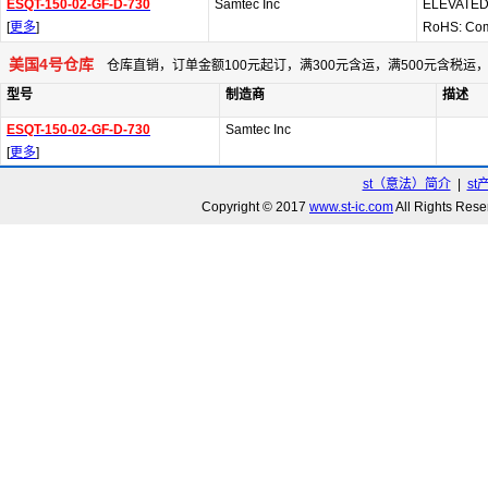
ESQT-150-02-GF-D-730
Samtec Inc
ELEVATE
[
更多
]
RoHS: Com
美国4号仓库
仓库直销，订单金额100元起订，满300元含运，满500元含税
型号
制造商
描述
ESQT-150-02-GF-D-730
Samtec Inc
[
更多
]
st（意法）简介
|
st
Copyright © 2017
www.st-ic.com
All Rights R