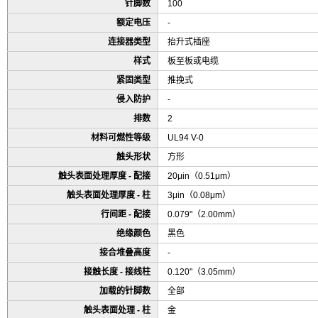
针脚数
100
额定电压
-
连接器类型
抬升式插座
样式
板至板或电缆
紧固类型
推挽式
侵入防护
-
排数
2
材料可燃性等级
UL94 V-0
触头形状
方形
触头表面处理厚度 - 配接
20μin（0.51μm）
触头表面处理厚度 - 柱
3μin（0.08μm）
行间距 - 配接
0.079"（2.00mm）
绝缘颜色
黑色
接合堆叠高度
-
接触长度 - 接线柱
0.120"（3.05mm）
加载的针脚数
全部
触头表面处理 - 柱
金