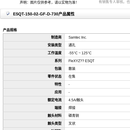
有销售专人审核。也
声明：图片仅供参考，请以实物为准！
ESQT-150-02-GF-D-730产品属性
产品规格
制造商
Samtec Inc.
安装类型
通孔
工作温度
-55°C ~ 125°C
系列
FleXYZ?? ESQT
包装
散装
零件状态
在售
特性
-
应用
-
额定电流
4.5A/触头
端接
焊接
触头材料
磷青铜
触头类型
叉状