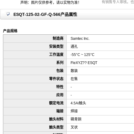
有销售专人审核。也
声明：图片仅供参考，请以实物为准！
ESQT-125-02-GF-Q-566产品属性
产品规格
制造商
Samtec Inc.
安装类型
通孔
工作温度
-55°C ~ 125°C
系列
FleXYZ?? ESQT
包装
散装
零件状态
在售
特性
-
应用
-
额定电流
4.5A/触头
端接
焊接
触头材料
磷青铜
触头类型
叉状