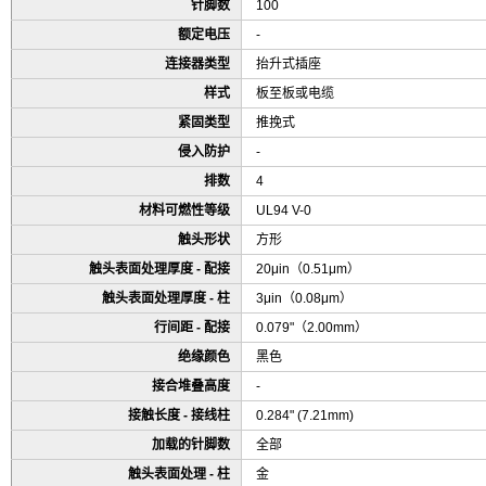
针脚数
100
额定电压
-
连接器类型
抬升式插座
样式
板至板或电缆
紧固类型
推挽式
侵入防护
-
排数
4
材料可燃性等级
UL94 V-0
触头形状
方形
触头表面处理厚度 - 配接
20μin（0.51μm）
触头表面处理厚度 - 柱
3μin（0.08μm）
行间距 - 配接
0.079"（2.00mm）
绝缘颜色
黑色
接合堆叠高度
-
接触长度 - 接线柱
0.284" (7.21mm)
加载的针脚数
全部
触头表面处理 - 柱
金