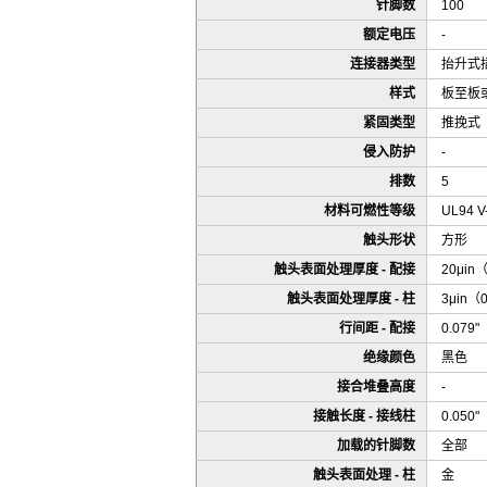
针脚数
100
额定电压
-
连接器类型
抬升式
样式
板至板
紧固类型
推挽式
侵入防护
-
排数
5
材料可燃性等级
UL94 V
触头形状
方形
触头表面处理厚度 - 配接
20μin
触头表面处理厚度 - 柱
3μin（
行间距 - 配接
0.079
绝缘颜色
黑色
接合堆叠高度
-
接触长度 - 接线柱
0.050
加载的针脚数
全部
触头表面处理 - 柱
金