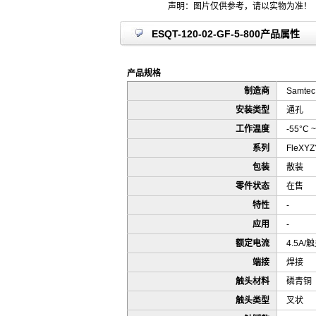
声明：图片仅供参考，请以实物为准！
ESQT-120-02-GF-5-800产品属性
产品规格
制造商
Samtec 
安装类型
通孔
工作温度
-55°C ~
系列
FleXYZ
包装
散装
零件状态
在售
特性
-
应用
-
额定电流
4.5A/
端接
焊接
触头材料
磷青铜
触头类型
叉状