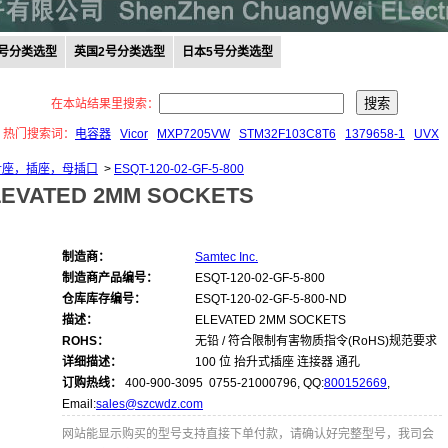
0号分类选型
英国2号分类选型
日本5号分类选型
在本站结果里搜索：
热门搜索词：
电容器
Vicor
MXP7205VW
STM32F103C8T6
1379658-1
UVX
 针座，插座，母插口
>
ESQT-120-02-GF-5-800
LEVATED 2MM SOCKETS
制造商：
Samtec Inc.
制造商产品编号：
ESQT-120-02-GF-5-800
仓库库存编号：
ESQT-120-02-GF-5-800-ND
描述：
ELEVATED 2MM SOCKETS
ROHS：
无铅 / 符合限制有害物质指令(RoHS)规范要求
详细描述：
100 位 抬升式插座 连接器 通孔
订购热线：
400-900-3095 0755-21000796, QQ:
800152669
,
Email:
sales@szcwdz.com
网站能显示购买的型号支持直接下单付款，请确认好完整型号，我司会