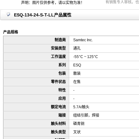
有销售专人审核。也
声明：图片仅供参考，请以实物为准！
ESQ-134-24-S-T-LL产品属性
产品规格
制造商
Samtec Inc.
安装类型
通孔
工作温度
-55°C ~ 125°C
系列
ESQ
包装
散装
零件状态
在售
特性
-
应用
-
额定电流
5.7A/触头
端接
纽结引脚，焊接
触头材料
磷青铜
触头类型
叉状