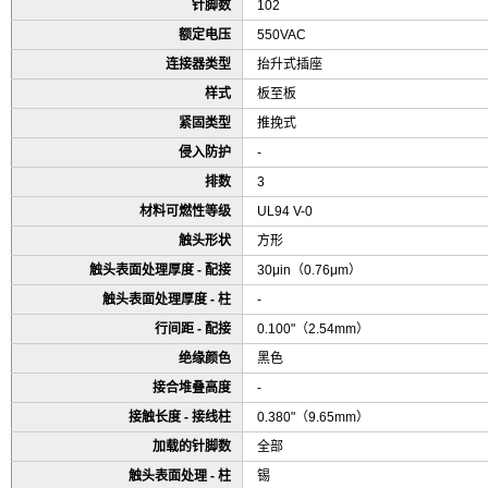
针脚数
102
额定电压
550VAC
连接器类型
抬升式插座
样式
板至板
紧固类型
推挽式
侵入防护
-
排数
3
材料可燃性等级
UL94 V-0
触头形状
方形
触头表面处理厚度 - 配接
30μin（0.76μm）
触头表面处理厚度 - 柱
-
行间距 - 配接
0.100"（2.54mm）
绝缘颜色
黑色
接合堆叠高度
-
接触长度 - 接线柱
0.380"（9.65mm）
加载的针脚数
全部
触头表面处理 - 柱
锡