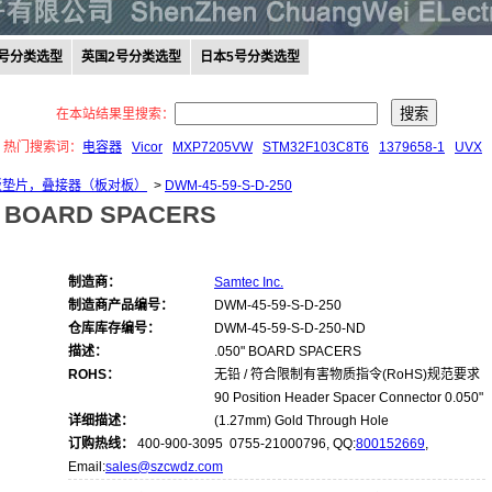
0号分类选型
英国2号分类选型
日本5号分类选型
在本站结果里搜索：
热门搜索词：
电容器
Vicor
MXP7205VW
STM32F103C8T6
1379658-1
UVX
 板垫片，叠接器（板对板）
>
DWM-45-59-S-D-250
" BOARD SPACERS
制造商：
Samtec Inc.
制造商产品编号：
DWM-45-59-S-D-250
仓库库存编号：
DWM-45-59-S-D-250-ND
描述：
.050" BOARD SPACERS
ROHS：
无铅 / 符合限制有害物质指令(RoHS)规范要求
90 Position Header Spacer Connector 0.050"
详细描述：
(1.27mm) Gold Through Hole
订购热线：
400-900-3095 0755-21000796, QQ:
800152669
,
Email:
sales@szcwdz.com