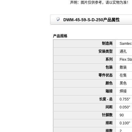
声明：图片仅供参考，请以实物为准！
DWM-45-59-S-D-250产品属性
产品规格
制造商
Samtec 
安装类型
通孔
系列
Flex S
包装
散装
零件状态
在售
颜色
黑色
端接
焊接
长度 - 总
0.755
间距
0.050
针脚数
90
排距
0.100
排数
2