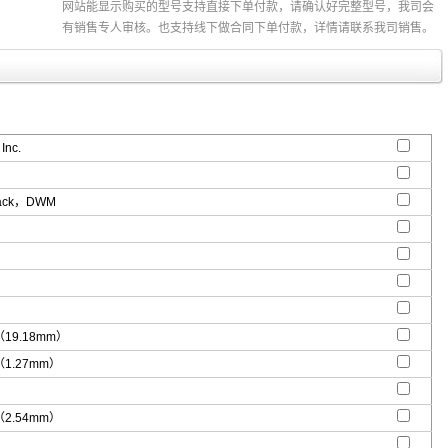
网站能显示购买的型号支持直接下单付款，请确认好完整型号，我司会
有销售专人审核。也支持线下做合同下单付款，详情请联系我司销售。
Inc.
tack，DWM
"（19.18mm）
"（1.27mm）
"（2.54mm）