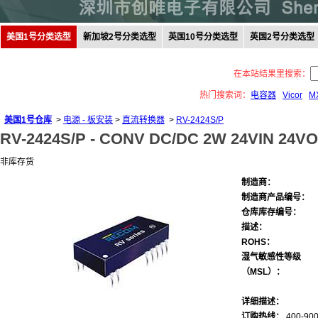
美国1号分类选型
新加坡2号分类选型
英国10号分类选型
英国2号分类选型
在本站结果里搜索：
热门搜索词：
电容器
Vicor
M
美国1号仓库
>
电源 - 板安装
>
直流转换器
>
RV-2424S/P
RV-2424S/P -
CONV DC/DC 2W 24VIN 24V
非库存货
制造商：
制造商产品编号：
仓库库存编号：
描述：
ROHS：
湿气敏感性等级
（MSL）：
详细描述：
订购热线：
400-900