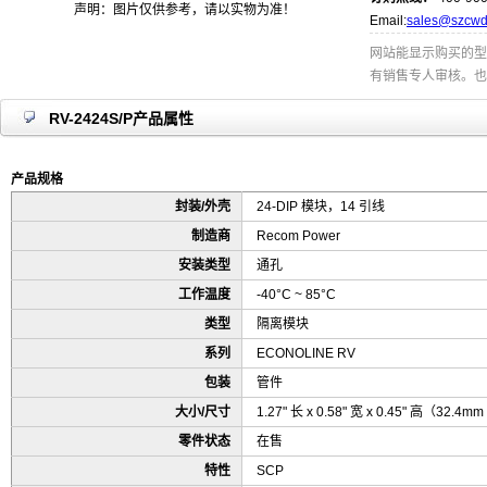
声明：图片仅供参考，请以实物为准！
Email:
sales@szcwd
网站能显示购买的型
有销售专人审核。也
RV-2424S/P产品属性
产品规格
封装/外壳
24-DIP 模块，14 引线
制造商
Recom Power
安装类型
通孔
工作温度
-40°C ~ 85°C
类型
隔离模块
系列
ECONOLINE RV
包装
管件
大小/尺寸
1.27" 长 x 0.58" 宽 x 0.45" 高（32.4mm
零件状态
在售
特性
SCP