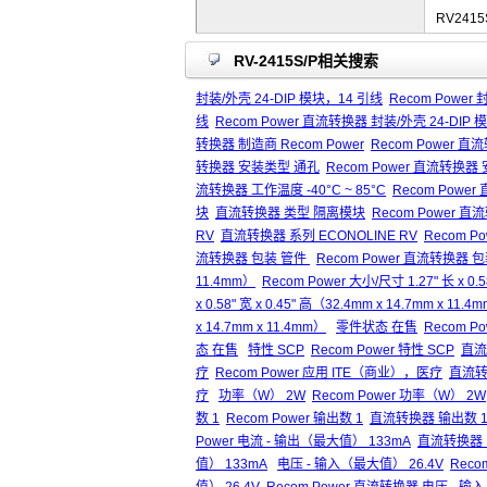
RV2415
RV-2415S/P相关搜索
封装/外壳 24-DIP 模块，14 引线
Recom Power
线
Recom Power 直流转换器 封装/外壳 24-DIP
转换器 制造商 Recom Power
Recom Power 直
转换器 安装类型 通孔
Recom Power 直流转换
流转换器 工作温度 -40°C ~ 85°C
Recom Power
块
直流转换器 类型 隔离模块
Recom Power 
RV
直流转换器 系列 ECONOLINE RV
Recom P
流转换器 包装 管件
Recom Power 直流转换器 
11.4mm）
Recom Power 大小/尺寸 1.27" 长 x 0.5
x 0.58" 宽 x 0.45" 高（32.4mm x 14.7mm x 11.4
x 14.7mm x 11.4mm）
零件状态 在售
Recom P
态 在售
特性 SCP
Recom Power 特性 SCP
直流
疗
Recom Power 应用 ITE（商业），医疗
直流转
疗
功率（W） 2W
Recom Power 功率（W） 2W
数 1
Recom Power 输出数 1
直流转换器 输出数 
Power 电流 - 输出（最大值） 133mA
直流转换器 
值） 133mA
电压 - 输入（最大值） 26.4V
Reco