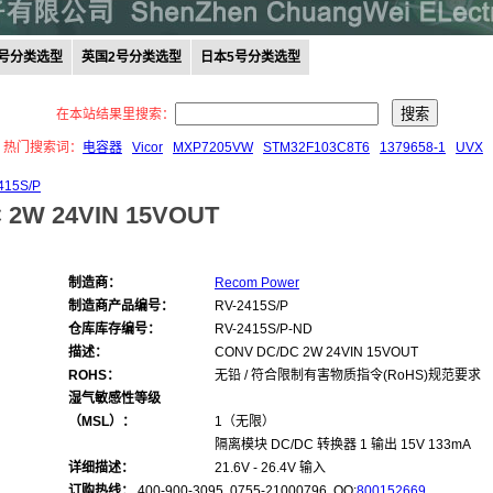
0号分类选型
英国2号分类选型
日本5号分类选型
在本站结果里搜索：
热门搜索词：
电容器
Vicor
MXP7205VW
STM32F103C8T6
1379658-1
UVX
415S/P
 2W 24VIN 15VOUT
制造商：
Recom Power
制造商产品编号：
RV-2415S/P
仓库库存编号：
RV-2415S/P-ND
描述：
CONV DC/DC 2W 24VIN 15VOUT
ROHS：
无铅 / 符合限制有害物质指令(RoHS)规范要求
湿气敏感性等级
（MSL）：
1（无限）
隔离模块 DC/DC 转换器 1 输出 15V 133mA
详细描述：
21.6V - 26.4V 输入
订购热线：
400-900-3095 0755-21000796, QQ:
800152669
,