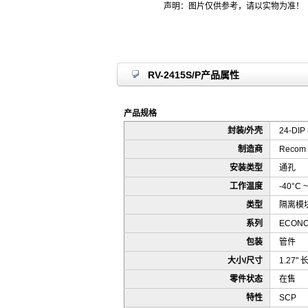
声明：图片仅供参考，请以实物为准！
RV-2415S/P产品属性
产品规格
封装/外壳
24-DI
制造商
Recom 
安装类型
通孔
工作温度
-40°C ~
类型
隔离模
系列
ECONO
包装
管件
大小/尺寸
1.27" 长
零件状态
在售
特性
SCP