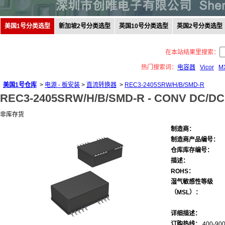
美国1号分类选型
新加坡2号分类选型
英国10号分类选型
英国2号分类选型
在本站结果里搜索：
热门搜索词：
电容器
Vicor
M
美国1号仓库
>
电源 - 板安装
>
直流转换器
>
REC3-2405SRW/H/B/SMD-R
REC3-2405SRW/H/B/SMD-R -
CONV DC/DC 
非库存货
制造商：
制造商产品编号：
仓库库存编号：
描述：
ROHS：
湿气敏感性等级
（MSL）：
详细描述：
订购热线：
400-900