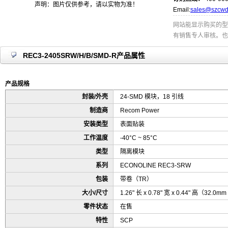
声明：图片仅供参考，请以实物为准！
Email:
sales@szcwd
网站能显示购买的型
有销售专人审核。也
REC3-2405SRW/H/B/SMD-R产品属性
产品规格
封装/外壳
24-SMD 模块，18 引线
制造商
Recom Power
安装类型
表面贴装
工作温度
-40°C ~ 85°C
类型
隔离模块
系列
ECONOLINE REC3-SRW
包装
带卷（TR）
大小/尺寸
1.26" 长 x 0.78" 宽 x 0.44" 高（32.0mm
零件状态
在售
特性
SCP