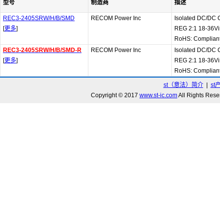
型号
制造商
描述
REC3-2405SRW/H/B/SMD
RECOM Power Inc
Isolated DC/DC 
[
更多
]
REG 2:1 18-36Vi
RoHS: Complian
REC3-2405SRW/H/B/SMD-R
RECOM Power Inc
Isolated DC/DC 
[
更多
]
REG 2:1 18-36Vi
RoHS: Complian
st（意法）简介
|
st
Copyright © 2017
www.st-ic.com
All Rights R