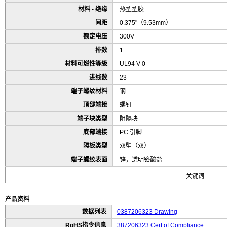
材料 - 绝缘
热塑塑胶
间距
0.375"（9.53mm）
额定电压
300V
排数
1
材料可燃性等级
UL94 V-0
进线数
23
端子螺纹材料
钢
顶部端接
螺钉
端子块类型
阻隔块
底部端接
PC 引脚
隔板类型
双壁（双）
端子螺纹表面
锌，透明铬酸盐
关键词
产品资料
数据列表
0387206323 Drawing
RoHS指令信息
387206323 Cert of Compliance