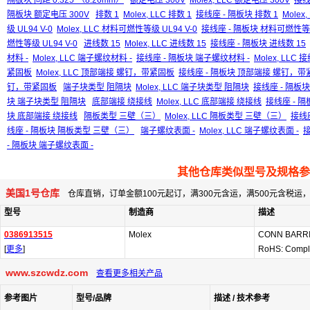
隔板块 间距 0.325"（8.26mm）
额定电压 300V
Molex, LLC 额定电压 300V
接线
隔板块 额定电压 300V
排数 1
Molex, LLC 排数 1
接线座 - 隔板块 排数 1
Molex
级 UL94 V-0
Molex, LLC 材料可燃性等级 UL94 V-0
接线座 - 隔板块 材料可燃性等级 
燃性等级 UL94 V-0
进线数 15
Molex, LLC 进线数 15
接线座 - 隔板块 进线数 15
材料 -
Molex, LLC 端子螺纹材料 -
接线座 - 隔板块 端子螺纹材料 -
Molex, LLC
紧固板
Molex, LLC 顶部端接 螺钉，带紧固板
接线座 - 隔板块 顶部端接 螺钉，带
钉，带紧固板
端子块类型 阻隔块
Molex, LLC 端子块类型 阻隔块
接线座 - 隔板
块 端子块类型 阻隔块
底部端接 绕接线
Molex, LLC 底部端接 绕接线
接线座 - 
块 底部端接 绕接线
隔板类型 三壁（三）
Molex, LLC 隔板类型 三壁（三）
接线
线座 - 隔板块 隔板类型 三壁（三）
端子螺纹表面 -
Molex, LLC 端子螺纹表面 -
接
- 隔板块 端子螺纹表面 -
其他仓库类似型号及规格参
美国1号仓库
仓库直销，订单金额100元起订，满300元含运，满500元含税
型号
制造商
描述
0386913515
Molex
CONN BARRI
[
更多
]
RoHS: Compl
www.szcwdz.com
查看更多相关产品
参考图片
型号/品牌
描述 / 技术参考