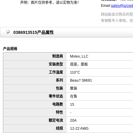
声明：图片仅供参考，请以实物为准！
Email:
sales@szcwd
网站能显示购买的型
有销售专人审核。也
0386913515产品属性
产品规格
制造商
Molex, LLC
安装类型
底座，面板
工作温度
110°C
系列
Beau? 38691
包装
散装
零件状态
在售
电路数
15
特性
-
额定电流
20A
线规
12-22 AWG