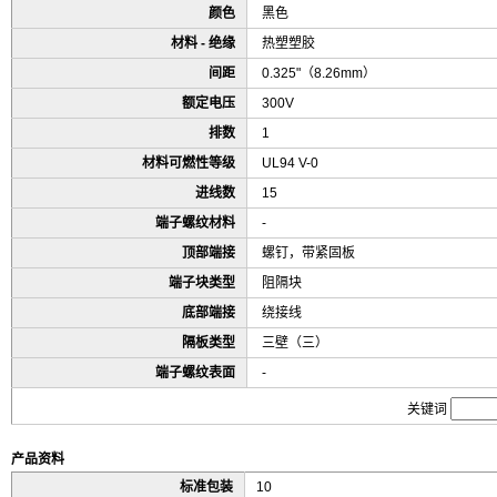
颜色
黑色
材料 - 绝缘
热塑塑胶
间距
0.325"（8.26mm）
额定电压
300V
排数
1
材料可燃性等级
UL94 V-0
进线数
15
端子螺纹材料
-
顶部端接
螺钉，带紧固板
端子块类型
阻隔块
底部端接
绕接线
隔板类型
三壁（三）
端子螺纹表面
-
关键词
产品资料
标准包装
10