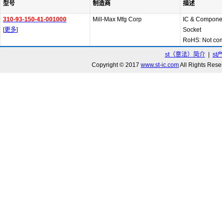
型号
制造商
描述
310-93-150-41-001000
Mill-Max Mfg Corp
IC & Componen
[
更多
]
Socket
RoHS: Not com
st（意法）简介
|
st
Copyright © 2017
www.st-ic.com
All Rights R