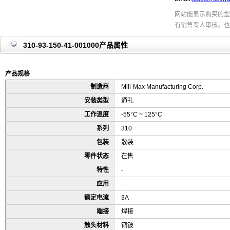
网站能显示购买的型
有销售专人审核。也
310-93-150-41-001000产品属性
产品规格
制造商
Mill-Max Manufacturing Corp.
安装类型
通孔
工作温度
-55°C ~ 125°C
系列
310
包装
散装
零件状态
在售
特性
-
应用
-
额定电流
3A
端接
焊接
触头材料
铜铍