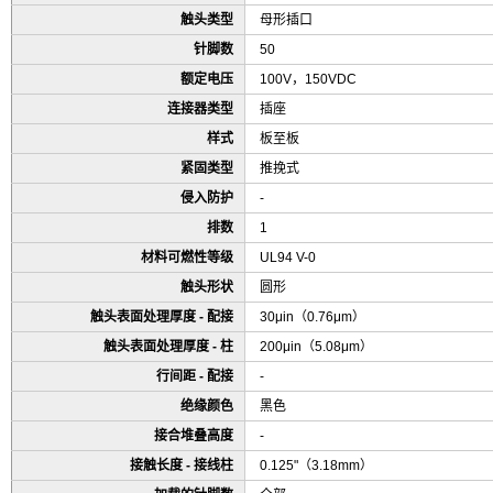
触头类型
母形插口
针脚数
50
额定电压
100V，150VDC
连接器类型
插座
样式
板至板
紧固类型
推挽式
侵入防护
-
排数
1
材料可燃性等级
UL94 V-0
触头形状
圆形
触头表面处理厚度 - 配接
30μin（0.76μm）
触头表面处理厚度 - 柱
200μin（5.08μm）
行间距 - 配接
-
绝缘颜色
黑色
接合堆叠高度
-
接触长度 - 接线柱
0.125"（3.18mm）