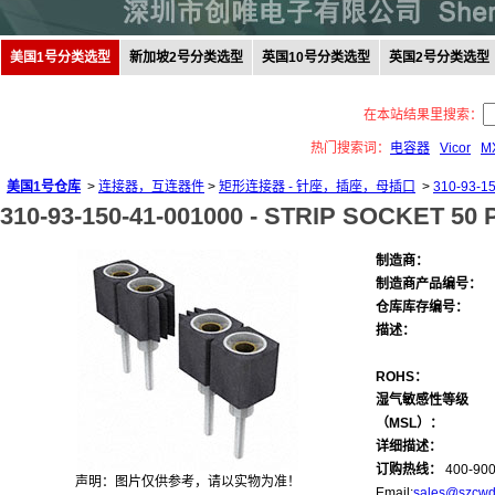
美国1号分类选型
新加坡2号分类选型
英国10号分类选型
英国2号分类选型
在本站结果里搜索：
热门搜索词：
电容器
Vicor
M
美国1号仓库
>
连接器，互连器件
>
矩形连接器 - 针座，插座，母插口
>
310-93-1
310-93-150-41-001000 -
STRIP SOCKET 50 
制造商：
制造商产品编号：
仓库库存编号：
描述：
ROHS：
湿气敏感性等级
（MSL）：
详细描述：
订购热线：
400-900
声明：图片仅供参考，请以实物为准！
Email:
sales@szcwd