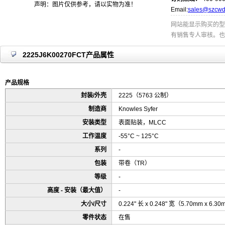
声明：图片仅供参考，请以实物为准！
Email:
sales@szcwd
网站能显示购买的型
有销售专人审核。也
2225J6K00270FCT产品属性
产品规格
封装/外壳
2225（5763 公制）
制造商
Knowles Syfer
安装类型
表面贴装，MLCC
工作温度
-55°C ~ 125°C
系列
-
包装
带卷（TR）
等级
-
高度 - 安装（最大值）
-
大小/尺寸
0.224" 长 x 0.248" 宽（5.70mm x 6.3
零件状态
在售