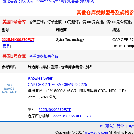
瓷电容器 引线形式 -
Knowles Syfer 陶瓷电容器 引线形式 -
其他仓库类似型号及规格参
美国1号仓库
仓库直销，订单金额100元起订，满300元含运，满500元含税
型号
制造商
描述
2225J6K00270FCT
Syfer Technology
CAP CER 27
[
更多
]
RoHS: Compl
美国1号仓库
查看更多相关产品
参考图片
制造商 / 描述 / 型号 / 仓库库存编号 / 别名
Knowles Syfer
CAP CER 27PF 6KV C0G/NP0 2225
详细描述：±1% 6000V（6kV） 陶瓷电容器 C0G，NP0（1B）
2225（5763 公制）
型号：
2225J6K00270FCT
仓库库存编号：
2225J6K00270FCT-ND
st（意法）简介
|
st
Copyright © 2017
www.st-ic.com
All Rights R