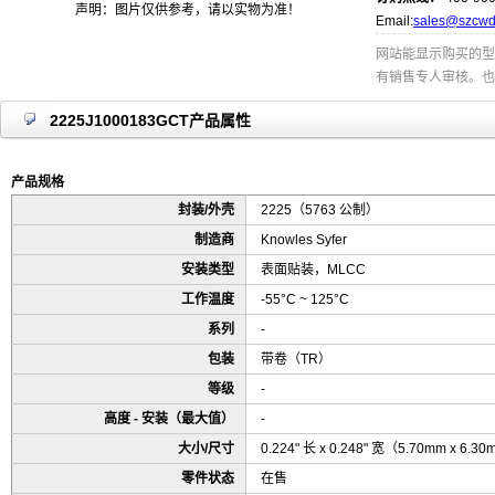
声明：图片仅供参考，请以实物为准！
Email:
sales@szcwd
网站能显示购买的型
有销售专人审核。也
2225J1000183GCT产品属性
产品规格
封装/外壳
2225（5763 公制）
制造商
Knowles Syfer
安装类型
表面贴装，MLCC
工作温度
-55°C ~ 125°C
系列
-
包装
带卷（TR）
等级
-
高度 - 安装（最大值）
-
大小/尺寸
0.224" 长 x 0.248" 宽（5.70mm x 6.3
零件状态
在售