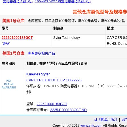
瓷电容器 引线形式 -
Knowles Syfer 陶瓷电容器 引线形式 -
其他仓库类似型号及规格参
美国1号仓库
仓库直销，订单金额100元起订，满300元含运，满500元含税
型号
制造商
描述
2225J1000183GCT
Syfer Technology
CAP CER 0.
[
更多
]
RoHS: Comp
美国1号仓库
查看更多相关产品
参考图片
制造商 / 描述 / 型号 / 仓库库存编号 / 别名
Knowles Syfer
CAP CER 0.018UF 100V C0G 2225
详细描述：±2% 100V 陶瓷电容器 C0G，NP0（1B） 2225（5763
制）
型号：
2225J1000183GCT
仓库库存编号：
2225J1000183GCT-ND
st（意法）简介
|
st
Copyright © 2017
www.st-ic.com
All Rights R