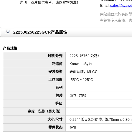
声明：图片仅供参考，请以实物为准！
Email:
sales@szcwd
网站能显示购买的型
有销售专人审核。也
2225J0250223GCR产品属性
产品规格
封装/外壳
2225（5763 公制）
制造商
Knowles Syfer
安装类型
表面贴装，MLCC
工作温度
-55°C ~ 125°C
系列
-
包装
带卷（TR）
等级
-
高度 - 安装（最大值）
-
大小/尺寸
0.224" 长 x 0.248" 宽（5.70mm x 6.3
零件状态
在售