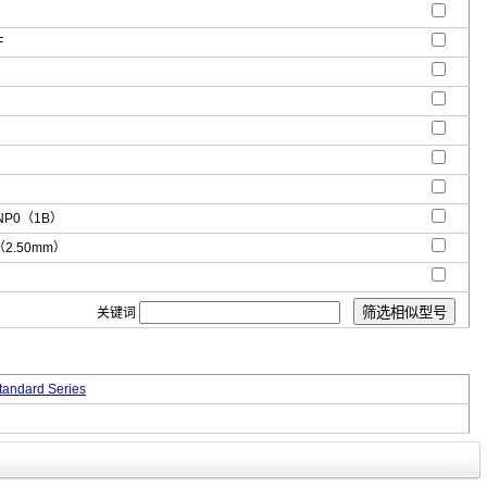
F
NP0（1B）
"（2.50mm）
关键词
andard Series