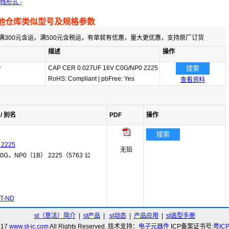
引线形式 -
他仓库类似型号及规格参数
满300元含运，满500元含税运，有单就有优惠，量大更优惠，支持原厂订货
描述
操作
y
CAP CER 0.027UF 16V C0G/NP0 2225
搜索
RoHS: Compliant
|
pbFree: Yes
查看资料
/ 别名
PDF
操作
搜索
 2225
无铅
G，NP0（1B） 2225（5763 公
T-ND
st（意法）简介
|
st产品
|
st动态
|
产品应用
|
st选型手册
017
www.st-ic.com
All Rights Reserved. 技术支持：
电子元器件
ICP备案证书号:
粤IC