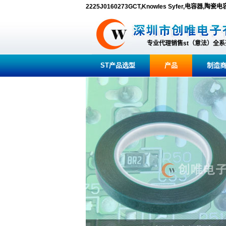
2225J0160273GCT,Knowles Syfer,电容器,陶瓷
专业代理销售st（意法）全
ST产品选型
产品
制造