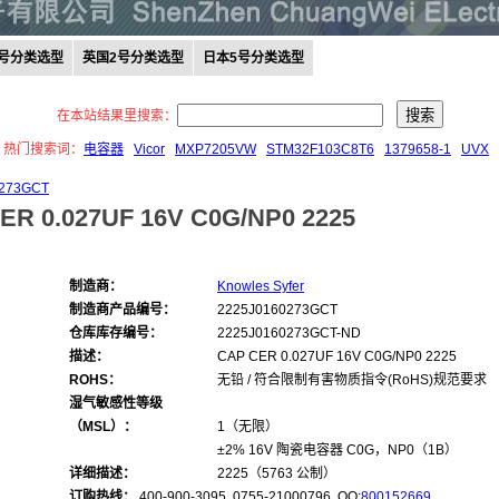
0号分类选型
英国2号分类选型
日本5号分类选型
在本站结果里搜索：
热门搜索词：
电容器
Vicor
MXP7205VW
STM32F103C8T6
1379658-1
UVX
0273GCT
ER 0.027UF 16V C0G/NP0 2225
制造商：
Knowles Syfer
制造商产品编号：
2225J0160273GCT
仓库库存编号：
2225J0160273GCT-ND
描述：
CAP CER 0.027UF 16V C0G/NP0 2225
ROHS：
无铅 / 符合限制有害物质指令(RoHS)规范要求
湿气敏感性等级
（MSL）：
1（无限）
±2% 16V 陶瓷电容器 C0G，NP0（1B）
详细描述：
2225（5763 公制）
订购热线：
400-900-3095 0755-21000796, QQ:
800152669
,