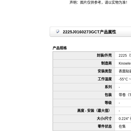
声明：图片仅供参考，请以实物为准！
2225J0160273GCT产品属性
产品规格
封装/外壳
2225（
制造商
Knowles
安装类型
表面贴装
工作温度
-55°C ~
系列
-
包装
带卷（
等级
-
高度 - 安装（最大值）
-
大小/尺寸
0.224"
零件状态
在售