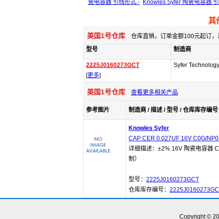
瓷电容器 引线形式 -
Knowles Syfer 陶瓷电容器 
其
美国1号仓库
仓库直销，订单金额100元起订，
型号
制造商
2225J0160273GCT
Syfer Technolog
[
更多
]
美国1号仓库
查看更多相关产品
参考图片
制造商 / 描述 / 型号 / 仓库库存编号 
Knowles Syfer
CAP CER 0.027UF 16V C0G/NP0
详细描述：±2% 16V 陶瓷电容器 C0
制）
型号：
2225J0160273GCT
仓库库存编号：
2225J0160273GC
Copyright © 2