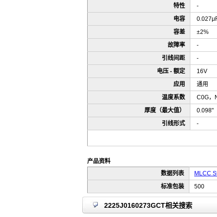
特性
-
电容
0.027μ
容差
±2%
故障率
-
引线间距
-
电压 - 额定
16V
应用
通用
温度系数
C0G，
厚度（最大值）
0.098
引线形式
-
产品资料
数据列表
MLCC St
标准包装
500
2225J0160273GCT相关搜索