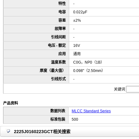
特性
-
电容
0.022μF
容差
±2%
故障率
-
引线间距
-
电压 - 额定
16V
应用
通用
温度系数
C0G，NP0（1B）
厚度（最大值）
0.098"（2.50mm）
引线形式
-
关键词
产品资料
数据列表
MLCC Standard Series
标准包装
500
2225J0160223GCT相关搜索