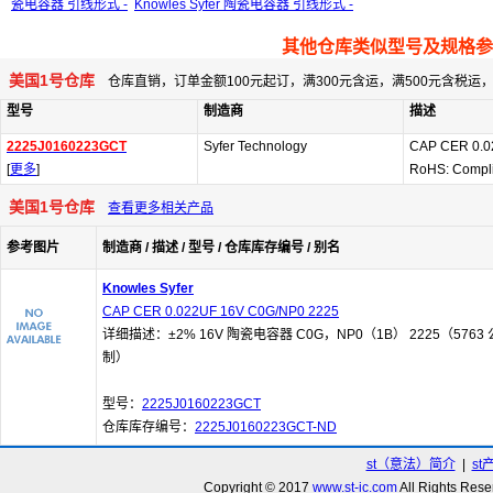
瓷电容器 引线形式 -
Knowles Syfer 陶瓷电容器 引线形式 -
其他仓库类似型号及规格参
美国1号仓库
仓库直销，订单金额100元起订，满300元含运，满500元含税
型号
制造商
描述
2225J0160223GCT
Syfer Technology
CAP CER 0.0
[
更多
]
RoHS: Compl
美国1号仓库
查看更多相关产品
参考图片
制造商 / 描述 / 型号 / 仓库库存编号 / 别名
Knowles Syfer
CAP CER 0.022UF 16V C0G/NP0 2225
详细描述：±2% 16V 陶瓷电容器 C0G，NP0（1B） 2225（5763 
制）
型号：
2225J0160223GCT
仓库库存编号：
2225J0160223GCT-ND
st（意法）简介
|
st
Copyright © 2017
www.st-ic.com
All Rights R