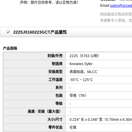
声明：图片仅供参考，请以实物为准！
Email:
sales@szcwd
网站能显示购买的型
有销售专人审核。也
2225J0160223GCT产品属性
产品规格
封装/外壳
2225（5763 公制）
制造商
Knowles Syfer
安装类型
表面贴装，MLCC
工作温度
-55°C ~ 125°C
系列
-
包装
带卷（TR）
等级
-
高度 - 安装（最大值）
-
大小/尺寸
0.224" 长 x 0.248" 宽（5.70mm x 6.3
零件状态
在售