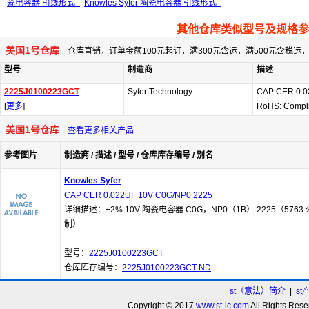
瓷电容器 引线形式 -
Knowles Syfer 陶瓷电容器 引线形式 -
其他仓库类似型号及规格参
美国1号仓库
仓库直销，订单金额100元起订，满300元含运，满500元含税
型号
制造商
描述
2225J0100223GCT
Syfer Technology
CAP CER 0.0
[
更多
]
RoHS: Compl
美国1号仓库
查看更多相关产品
参考图片
制造商 / 描述 / 型号 / 仓库库存编号 / 别名
Knowles Syfer
CAP CER 0.022UF 10V C0G/NP0 2225
详细描述：±2% 10V 陶瓷电容器 C0G，NP0（1B） 2225（5763 
制）
型号：
2225J0100223GCT
仓库库存编号：
2225J0100223GCT-ND
st（意法）简介
|
st
Copyright © 2017
www.st-ic.com
All Rights R