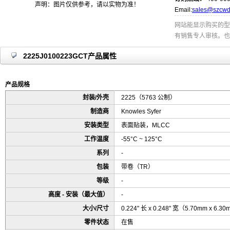
声明：图片仅供参考，请以实物为准！
Email:
sales@szcwd
网站能显示购买的型
有销售专人审核。也
2225J0100223GCT产品属性
产品规格
封装/外壳
2225（5763 公制）
制造商
Knowles Syfer
安装类型
表面贴装，MLCC
工作温度
-55°C ~ 125°C
系列
-
包装
带卷（TR）
等级
-
高度 - 安装（最大值）
-
大小/尺寸
0.224" 长 x 0.248" 宽（5.70mm x 6.3
零件状态
在售