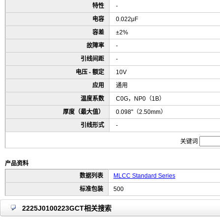
特性
-
电容
0.022μF
容差
±2%
故障率
-
引线间距
-
电压 - 额定
10V
应用
通用
温度系数
C0G，NP0（1B）
厚度（最大值）
0.098"（2.50mm）
引线形式
-
关键词
产品资料
数据列表
MLCC Standard Series
标准包装
500
2225J0100223GCT相关搜索