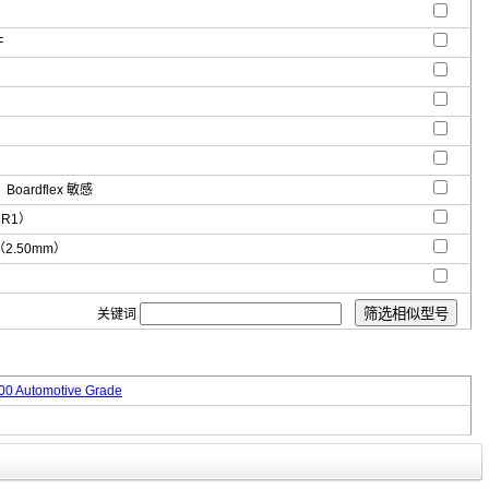
F
oardflex 敏感
2R1）
"（2.50mm）
关键词
0 Automotive Grade