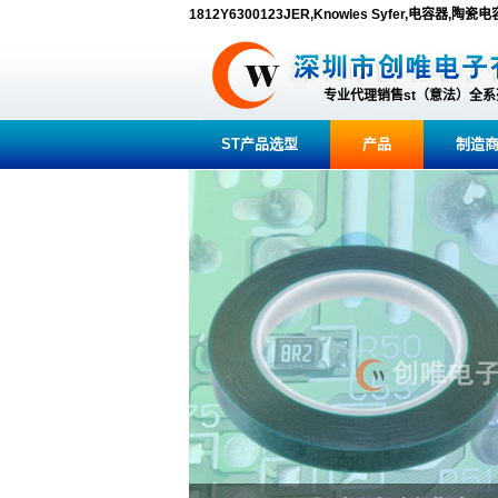
1812Y6300123JER,Knowles Syfer,电容器,陶瓷
专业代理销售st（意法）全
ST产品选型
产品
制造