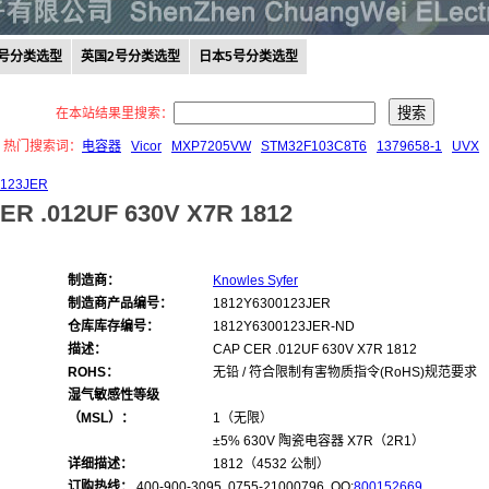
0号分类选型
英国2号分类选型
日本5号分类选型
在本站结果里搜索：
热门搜索词：
电容器
Vicor
MXP7205VW
STM32F103C8T6
1379658-1
UVX
0123JER
ER .012UF 630V X7R 1812
制造商：
Knowles Syfer
制造商产品编号：
1812Y6300123JER
仓库库存编号：
1812Y6300123JER-ND
描述：
CAP CER .012UF 630V X7R 1812
ROHS：
无铅 / 符合限制有害物质指令(RoHS)规范要求
湿气敏感性等级
（MSL）：
1（无限）
±5% 630V 陶瓷电容器 X7R（2R1）
详细描述：
1812（4532 公制）
订购热线：
400-900-3095 0755-21000796, QQ:
800152669
,