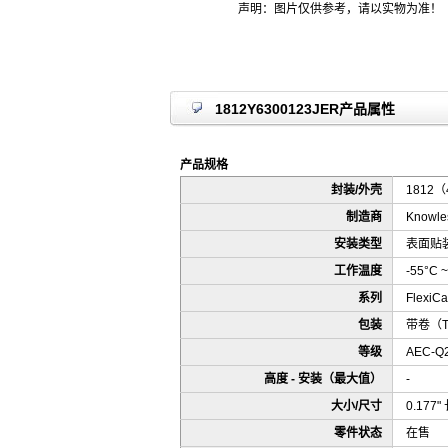
声明：图片仅供参考，请以实物为准！
1812Y6300123JER产品属性
产品规格
封装/外壳
1812（
制造商
Knowles
安装类型
表面贴装
工作温度
-55°C ~
系列
FlexiC
包装
带卷（
等级
AEC-Q
高度 - 安装（最大值）
-
大小/尺寸
0.177"
零件状态
在售