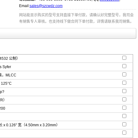
Email:
sales@szcwdz.com
网站能显示购买的型号支持直接下单付款，请确认好完整型号，我司会
有销售专人审核。也支持线下做合同下单付款，详情请联系我司销售。
4532 公制）
 Syfer
，MLCC
 125°C
ap?
TR）
200
 长 x 0.126" 宽（4.50mm x 3.20mm）