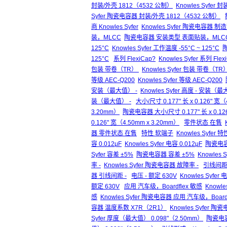
封装/外壳 1812（4532 公制）
Knowles Syfer
Syfer 陶瓷电容器 封装/外壳 1812（4532 公制）
商 Knowles Syfer
Knowles Syfer 陶瓷电容器 制造商
装，MLCC
陶瓷电容器 安装类型 表面贴装，MLC
125°C
Knowles Syfer 工作温度 -55°C ~ 125°C
陶
125°C
系列 FlexiCap?
Knowles Syfer 系列 Flex
包装 带卷（TR）
Knowles Syfer 包装 带卷（TR
等级 AEC-Q200
Knowles Syfer 等级 AEC-Q200
安装（最大值） -
Knowles Syfer 高度 - 安装（最
装（最大值） -
大小/尺寸 0.177" 长 x 0.126" 宽（
3.20mm）
陶瓷电容器 大小/尺寸 0.177" 长 x 0.126
0.126" 宽（4.50mm x 3.20mm）
零件状态 在售
器 零件状态 在售
特性 软端子
Knowles Syfer
容 0.012μF
Knowles Syfer 电容 0.012μF
陶瓷电容器
Syfer 容差 ±5%
陶瓷电容器 容差 ±5%
Knowles
率 -
Knowles Syfer 陶瓷电容器 故障率 -
引线间距 
器 引线间距 -
电压 - 额定 630V
Knowles Syfer 
额定 630V
应用 汽车级，Boardflex 敏感
Knowle
感
Knowles Syfer 陶瓷电容器 应用 汽车级，Board
容器 温度系数 X7R（2R1）
Knowles Syfer 
Syfer 厚度（最大值） 0.098"（2.50mm）
陶瓷电容