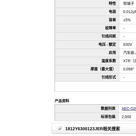
特性
软端子
电容
0.012μ
容差
±5%
故障率
-
引线间距
-
电压 - 额定
630V
应用
汽车级，B
温度系数
X7R（
厚度（最大值）
0.098
引线形式
-
产品资料
数据列表
AEC-Q20
标准包装
2,000
1812Y6300123JER相关搜索