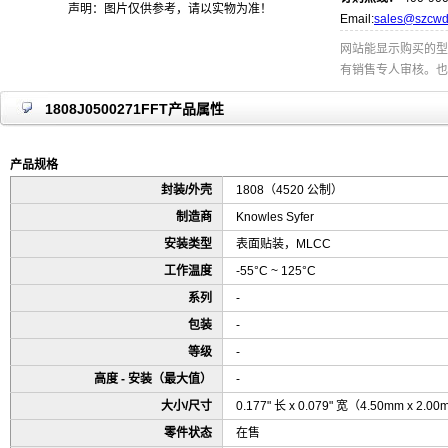
声明：图片仅供参考，请以实物为准！
Email:
sales@szcwd
网站能显示购买的型
有销售专人审核。也
1808J0500271FFT产品属性
产品规格
封装/外壳
1808（4520 公制）
制造商
Knowles Syfer
安装类型
表面贴装，MLCC
工作温度
-55°C ~ 125°C
系列
-
包装
-
等级
-
高度 - 安装（最大值）
-
大小/尺寸
0.177" 长 x 0.079" 宽（4.50mm x 2.0
零件状态
在售