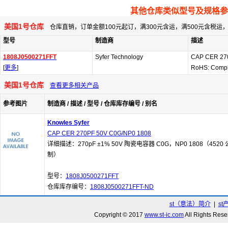
其他仓库类似型号及规格参
美国1号仓库
仓库直销，订单金额100元起订，满300元含运，满500元含税
型号
制造商
描述
1808J0500271FFT
Syfer Technology
CAP CER 27
[
更多
]
RoHS: Compl
美国1号仓库
查看更多相关产品
参考图片
制造商 / 描述 / 型号 / 仓库库存编号 / 别名
Knowles Syfer
CAP CER 270PF 50V C0G/NP0 1808
详细描述：270pF ±1% 50V 陶瓷电容器 C0G，NP0 1808（4520 
制）
型号：
1808J0500271FFT
仓库库存编号：
1808J0500271FFT-ND
st（意法）简介
|
st
Copyright © 2017
www.st-ic.com
All Rights R