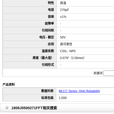
特性
高温
电容
270pF
容差
±1%
故障率
-
引线间距
-
电压 - 额定
50V
应用
高可靠性
温度系数
C0G，NP0
厚度（最大值）
0.079"（2.00mm）
引线形式
-
关键词
产品资料
数据列表
MLCC Series, High Reliability
标准包装
1,500
1808J0500271FFT相关搜索