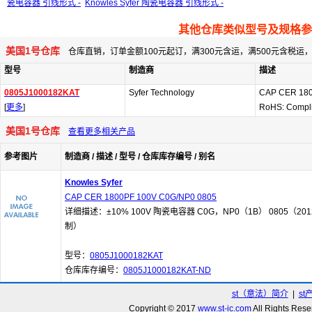
瓷电容器 引线形式 -
Knowles Syfer 陶瓷电容器 引线形式 -
其他仓库类似型号及规格参
美国1号仓库
仓库直销，订单金额100元起订，满300元含运，满500元含税
型号
制造商
描述
0805J1000182KAT
Syfer Technology
CAP CER 180
[
更多
]
RoHS: Compl
美国1号仓库
查看更多相关产品
参考图片
制造商 / 描述 / 型号 / 仓库库存编号 / 别名
Knowles Syfer
CAP CER 1800PF 100V C0G/NP0 0805
详细描述：±10% 100V 陶瓷电容器 C0G，NP0（1B） 0805（201
制）
型号：
0805J1000182KAT
仓库库存编号：
0805J1000182KAT-ND
st（意法）简介
|
st
Copyright © 2017
www.st-ic.com
All Rights R