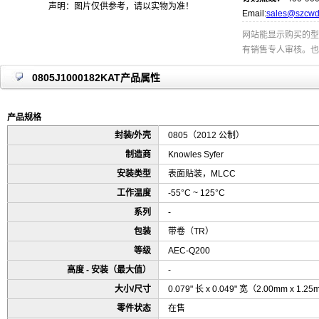
声明：图片仅供参考，请以实物为准！
Email:
sales@szcwd
网站能显示购买的型
有销售专人审核。也
0805J1000182KAT产品属性
产品规格
封装/外壳
0805（2012 公制）
制造商
Knowles Syfer
安装类型
表面贴装，MLCC
工作温度
-55°C ~ 125°C
系列
-
包装
带卷（TR）
等级
AEC-Q200
高度 - 安装（最大值）
-
大小/尺寸
0.079" 长 x 0.049" 宽（2.00mm x 1.2
零件状态
在售