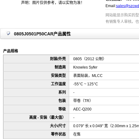
声明：图片仅供参考，请以实物为准！
Email:
sales@szcwd
网站能显示购买的型
有销售专人审核。也
0805J0501P50CAR产品属性
产品规格
封装/外壳
0805（2012 公制）
制造商
Knowles Syfer
安装类型
表面贴装，MLCC
工作温度
-55°C ~ 125°C
系列
-
包装
带卷（TR）
等级
AEC-Q200
高度 - 安装（最大值）
-
大小/尺寸
0.079" 长 x 0.049" 宽（2.00mm x 1.2
零件状态
在售