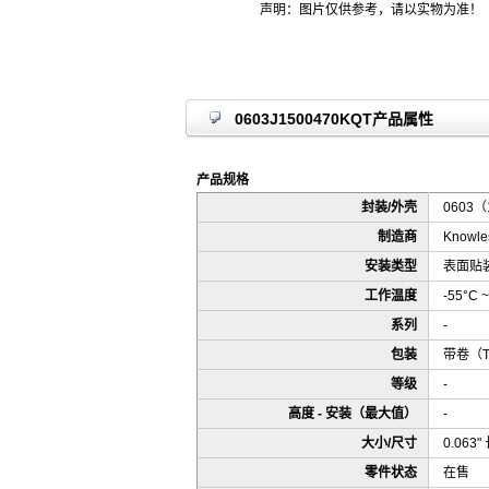
声明：图片仅供参考，请以实物为准！
0603J1500470KQT产品属性
产品规格
封装/外壳
0603（
制造商
Knowles
安装类型
表面贴装
工作温度
-55°C ~
系列
-
包装
带卷（
等级
-
高度 - 安装（最大值）
-
大小/尺寸
0.063"
零件状态
在售