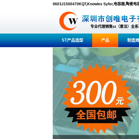
0603J1500470KQT,Knowles Syfer,电容器,陶瓷
专业代理销售st（意法）全
ST产品选型
产品
制造