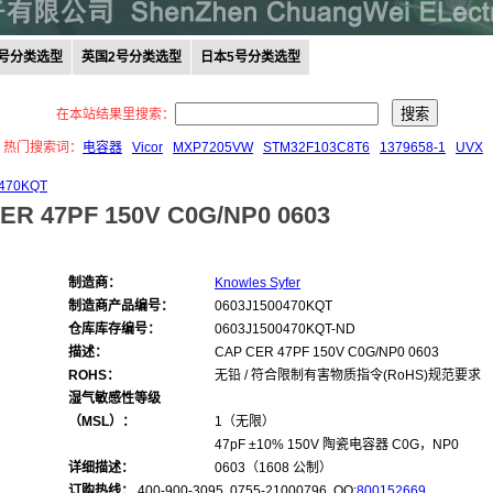
0号分类选型
英国2号分类选型
日本5号分类选型
在本站结果里搜索：
热门搜索词：
电容器
Vicor
MXP7205VW
STM32F103C8T6
1379658-1
UVX
0470KQT
ER 47PF 150V C0G/NP0 0603
制造商：
Knowles Syfer
制造商产品编号：
0603J1500470KQT
仓库库存编号：
0603J1500470KQT-ND
描述：
CAP CER 47PF 150V C0G/NP0 0603
ROHS：
无铅 / 符合限制有害物质指令(RoHS)规范要求
湿气敏感性等级
（MSL）：
1（无限）
47pF ±10% 150V 陶瓷电容器 C0G，NP0
详细描述：
0603（1608 公制）
订购热线：
400-900-3095 0755-21000796, QQ:
800152669
,