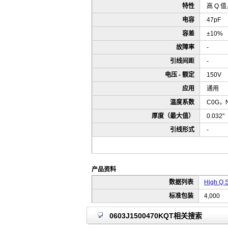
特性
高 Q 
电容
47pF
容差
±10%
故障率
-
引线间距
-
电压 - 额定
150V
应用
通用
温度系数
C0G，
厚度（最大值）
0.032
引线形式
-
产品资料
数据列表
High Q S
标准包装
4,000
0603J1500470KQT相关搜索