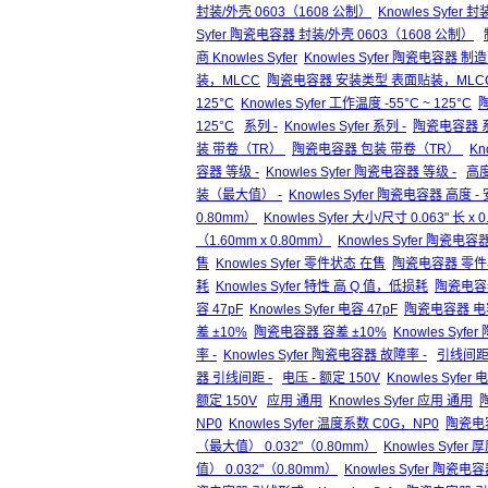
封装/外壳 0603（1608 公制）
Knowles Syfer
Syfer 陶瓷电容器 封装/外壳 0603（1608 公制）
商 Knowles Syfer
Knowles Syfer 陶瓷电容器 制造商
装，MLCC
陶瓷电容器 安装类型 表面贴装，MLC
125°C
Knowles Syfer 工作温度 -55°C ~ 125°C
陶
125°C
系列 -
Knowles Syfer 系列 -
陶瓷电容器 系
装 带卷（TR）
陶瓷电容器 包装 带卷（TR）
Kn
容器 等级 -
Knowles Syfer 陶瓷电容器 等级 -
高度
装（最大值） -
Knowles Syfer 陶瓷电容器 高度 
0.80mm）
Knowles Syfer 大小/尺寸 0.063" 长 x 
（1.60mm x 0.80mm）
Knowles Syfer 陶瓷电容器
售
Knowles Syfer 零件状态 在售
陶瓷电容器 零件
耗
Knowles Syfer 特性 高 Q 值，低损耗
陶瓷电容
容 47pF
Knowles Syfer 电容 47pF
陶瓷电容器 电容
差 ±10%
陶瓷电容器 容差 ±10%
Knowles Syf
率 -
Knowles Syfer 陶瓷电容器 故障率 -
引线间距 
器 引线间距 -
电压 - 额定 150V
Knowles Syfer 
额定 150V
应用 通用
Knowles Syfer 应用 通用
NP0
Knowles Syfer 温度系数 C0G，NP0
陶瓷电容
（最大值） 0.032"（0.80mm）
Knowles Syfe
值） 0.032"（0.80mm）
Knowles Syfer 陶瓷