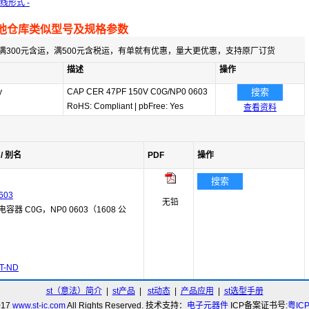
引线形式 -
他仓库类似型号及规格参数
满300元含运，满500元含税运，有单就有优惠，量大更优惠，支持原厂订货
描述
操作
y
CAP CER 47PF 150V C0G/NP0 0603
搜索
RoHS: Compliant
|
pbFree: Yes
查看资料
/ 别名
PDF
操作
搜索
603
无铅
电容器 C0G，NP0 0603（1608 公
T-ND
st（意法）简介
|
st产品
|
st动态
|
产品应用
|
st选型手册
017
www.st-ic.com
All Rights Reserved. 技术支持：
电子元器件
ICP备案证书号:
粤IC