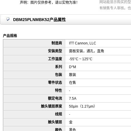
网站能显示购买的型
声明：图片仅供参考，请以实物为准！
有销售专人审核。也
DBM25PLNMBK52产品属性
产品规格
制造商
ITT Cannon, LLC
安装类型
面板安装，通孔，直角
工作温度
-55°C ~ 125°C
系列
D*M
包装
散装
零件状态
在售
特性
-
额定电流
7.5A
触头镀层厚度
50μin（1.27μm）
线规
-
触头镀层
金
颜色
黑色