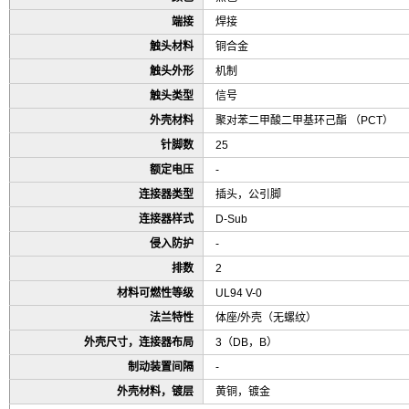
端接
焊接
触头材料
铜合金
触头外形
机制
触头类型
信号
外壳材料
聚对苯二甲酸二甲基环己酯 （PCT）
针脚数
25
额定电压
-
连接器类型
插头，公引脚
连接器样式
D-Sub
侵入防护
-
排数
2
材料可燃性等级
UL94 V-0
法兰特性
体座/外壳（无螺纹）
外壳尺寸，连接器布局
3（DB，B）
制动装置间隔
-
外壳材料，镀层
黄铜，镀金