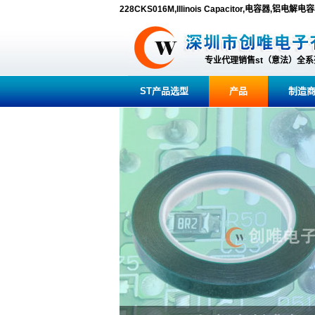
228CKS016M,Illinois Capacitor,电容器,铝电解电
专业代理销售st（意法）全
ST产品选型
产品
制造