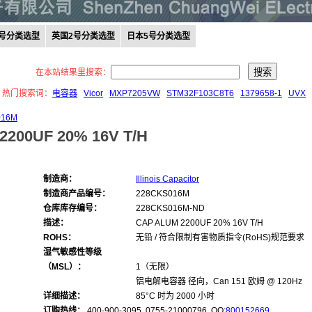
0号分类选型
英国2号分类选型
日本5号分类选型
在本站结果里搜索：
热门搜索词：
电容器
Vicor
MXP7205VW
STM32F103C8T6
1379658-1
UVX
016M
2200UF 20% 16V T/H
制造商：
Illinois Capacitor
制造商产品编号：
228CKS016M
仓库库存编号：
228CKS016M-ND
描述：
CAP ALUM 2200UF 20% 16V T/H
ROHS：
无铅 / 符合限制有害物质指令(RoHS)规范要求
湿气敏感性等级
（MSL）：
1（无限）
铝电解电容器 径向，Can 151 欧姆 @ 120Hz
详细描述：
85°C 时为 2000 小时
订购热线：
400-900-3095 0755-21000796, QQ:
800152669
,