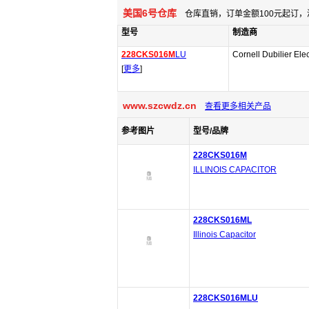
美国6号仓库
仓库直销，订单金额100元起订，
型号
制造商
228CKS016M
LU
Cornell Dubilier Elec
[
更多
]
www.szcwdz.cn
查看更多相关产品
参考图片
型号/品牌
228CKS016M
ILLINOIS CAPACITOR
228CKS016ML
Illinois Capacitor
228CKS016MLU