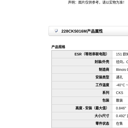
声明：图片仅供参考，请以实物为准！
228CKS016M产品属性
产品规格
ESR（等效串联电阻）
151 欧姆
封装/外壳
径向，C
制造商
Illinois
安装类型
通孔
工作温度
-40°C ~
系列
CKS
包装
散装
高度 - 安装（最大值）
0.846
大小/尺寸
0.492
零件状态
在售