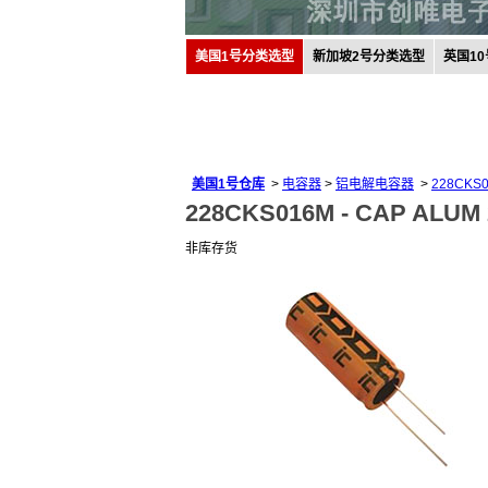
美国1号分类选型
新加坡2号分类选型
英国1
美国1号仓库
>
电容器
>
铝电解电容器
>
228CKS
228CKS016M -
CAP ALUM 
非库存货