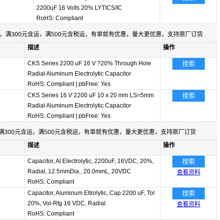
2200uF 16 Volts 20% LYTICS/IC
RoHS: Compliant
，满300元含运，满500元含税运，有单就有优惠，量大更优惠，支持原厂订货
描述
操作
CKS Series 2200 uF 16 V ?20% Through Hole
搜索
Radial Aluminum Electrolytic Capacitor
RoHS: Compliant
|
pbFree: Yes
CKS Series 16 V 2200 uF 10 x 20 mm LS=5mm
搜索
Radial Aluminum Electrolytic Capacitor
RoHS: Compliant
|
pbFree: Yes
满300元含运，满500元含税运，有单就有优惠，量大更优惠，支持原厂订货
描述
操作
Capacitor, Al Electrolytic, 2200uF, 16VDC, 20%,
搜索
Radial, 12.5mmDia., 20.0mmL, 20VDC
查看资料
RoHS: Compliant
Capacitor, Aluminum Eltrolytic, Cap 2200 uF, Tol
搜索
20%, Vol-Rtg 16 VDC, Radial
查看资料
RoHS: Compliant