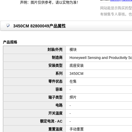
声明：图片仅供参考，请以实物为准！
网站能显示购买的型
有销售专人审核。也
3450CM 82800049产品属性
产品规格
封装/外壳
模块
制造商
Honeywell Sensing and Productivity So
安装类型
底座安装
系列
3450CM
零件状态
在售
容差
-
端子类型
焊片
电路
-
开关温度
-
额定电流 - AC
-
重置温度
手动重置