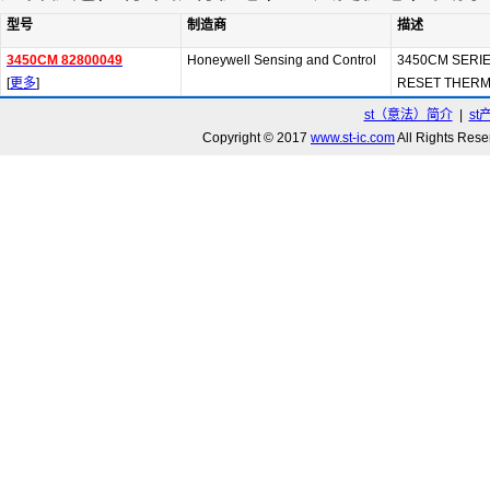
型号
制造商
描述
3450CM 82800049
Honeywell Sensing and Control
3450CM SERI
[
更多
]
RESET THERM
st（意法）简介
|
st
Copyright © 2017
www.st-ic.com
All Rights R