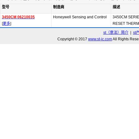
型号
制造商
描述
3450CM 06210035
Honeywell Sensing and Control
3450CM SERI
[
更多
]
RESET THERM
st（意法）简介
|
st
Copyright © 2017
www.st-ic.com
All Rights R