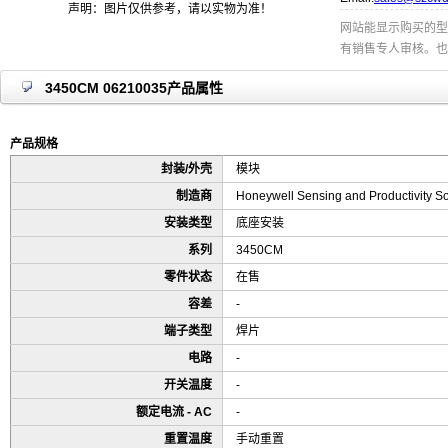
声明：图片仅供参考，请以实物为准！
网站能显示购买的型
有销售专人审核。也
3450CM 06210035产品属性
产品规格
封装/外壳
模块
制造商
Honeywell Sensing and Productivity So
安装类型
底座安装
系列
3450CM
零件状态
在售
容差
-
端子类型
焊片
电路
-
开关温度
-
额定电流 - AC
-
重置温度
手动重置