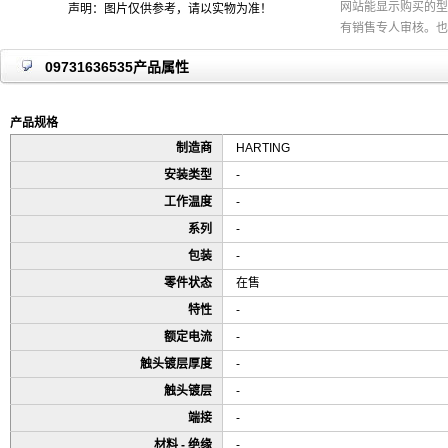
网站能显示购买的型
声明：图片仅供参考，请以实物为准！
有销售专人审核。也
09731636535产品属性
产品规格
制造商
HARTING
安装类型
-
工作温度
-
系列
-
包装
-
零件状态
在售
特性
-
额定电流
-
触头镀层厚度
-
触头镀层
-
端接
-
材料 - 绝缘
-