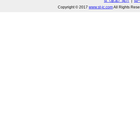
st（意法）简介
|
st
Copyright © 2017
www.st-ic.com
All Rights R