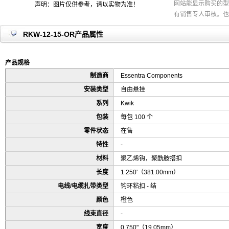
网站能显示购买的型
声明：图片仅供参考，请以实物为准！
有销售专人审核。也
RKW-12-15-OR产品属性
产品规格
制造商
Essentra Components
安装类型
自由悬挂
系列
Kwik
包装
每包 100 个
零件状态
在售
特性
-
材料
聚乙烯钩，聚酰胺搭扣
长度
1.250'（381.00mm）
电线/电缆扎带类型
钩环粘扣 - 结
颜色
橙色
线束直径
-
宽度
0.750"（19.05mm）