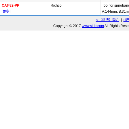
CAT-32-PP
Richco
Tool for spiroban
[
更多
]
A:144mm, B:31
st（意法）简介
|
st
Copyright © 2017
www.st-ic.com
All Rights R