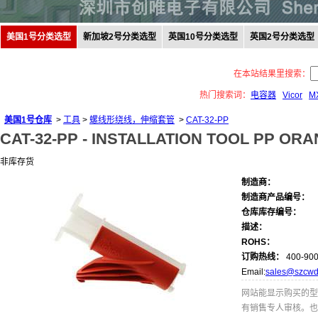
美国1号分类选型
新加坡2号分类选型
英国10号分类选型
英国2号分类选型
在本站结果里搜索：
热门搜索词：
电容器
Vicor
M
美国1号仓库
>
工具
>
螺线形绕线，伸缩套管
>
CAT-32-PP
CAT-32-PP -
INSTALLATION TOOL PP ORA
非库存货
制造商：
制造商产品编号：
仓库库存编号：
描述：
ROHS：
订购热线：
400-900
Email:
sales@szcwd
网站能显示购买的型
有销售专人审核。也