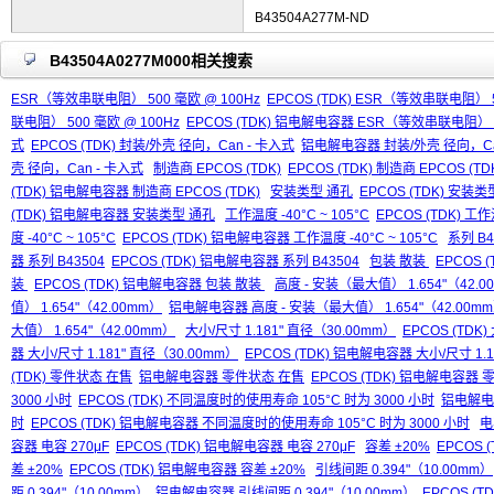
B43504A277M-ND
B43504A0277M000相关搜索
ESR（等效串联电阻） 500 毫欧 @ 100Hz
EPCOS (TDK) ESR（等效串联电阻） 5
联电阻） 500 毫欧 @ 100Hz
EPCOS (TDK) 铝电解电容器 ESR（等效串联电阻） 5
式
EPCOS (TDK) 封装/外壳 径向，Can - 卡入式
铝电解电容器 封装/外壳 径向，Ca
壳 径向，Can - 卡入式
制造商 EPCOS (TDK)
EPCOS (TDK) 制造商 EPCOS (TD
(TDK) 铝电解电容器 制造商 EPCOS (TDK)
安装类型 通孔
EPCOS (TDK) 安装
(TDK) 铝电解电容器 安装类型 通孔
工作温度 -40°C ~ 105°C
EPCOS (TDK) 工作温
度 -40°C ~ 105°C
EPCOS (TDK) 铝电解电容器 工作温度 -40°C ~ 105°C
系列 B4
器 系列 B43504
EPCOS (TDK) 铝电解电容器 系列 B43504
包装 散装
EPCOS 
装
EPCOS (TDK) 铝电解电容器 包装 散装
高度 - 安装（最大值） 1.654"（42.0
值） 1.654"（42.00mm）
铝电解电容器 高度 - 安装（最大值） 1.654"（42.00m
大值） 1.654"（42.00mm）
大小/尺寸 1.181" 直径（30.00mm）
EPCOS (TDK)
器 大小/尺寸 1.181" 直径（30.00mm）
EPCOS (TDK) 铝电解电容器 大小/尺寸 1.1
(TDK) 零件状态 在售
铝电解电容器 零件状态 在售
EPCOS (TDK) 铝电解电容器
3000 小时
EPCOS (TDK) 不同温度时的使用寿命 105°C 时为 3000 小时
铝电解电容
时
EPCOS (TDK) 铝电解电容器 不同温度时的使用寿命 105°C 时为 3000 小时
电
容器 电容 270μF
EPCOS (TDK) 铝电解电容器 电容 270μF
容差 ±20%
EPCOS (
差 ±20%
EPCOS (TDK) 铝电解电容器 容差 ±20%
引线间距 0.394"（10.00mm）
距 0.394"（10.00mm）
铝电解电容器 引线间距 0.394"（10.00mm）
EPCOS (T