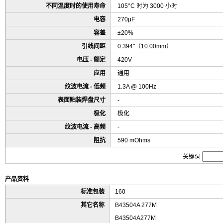
不同温度时的使用寿命
105°C 时为 3000 小时
电容
270μF
容差
±20%
引线间距
0.394"（10.00mm）
电压 - 额定
420V
应用
通用
纹波电流 - 低频
1.3A @ 100Hz
表面贴装焊盘尺寸
-
极化
极化
纹波电流 - 高频
-
阻抗
590 mOhms
关键词
产品资料
标准包装
160
其它名称
B43504A 277M
B43504A277M