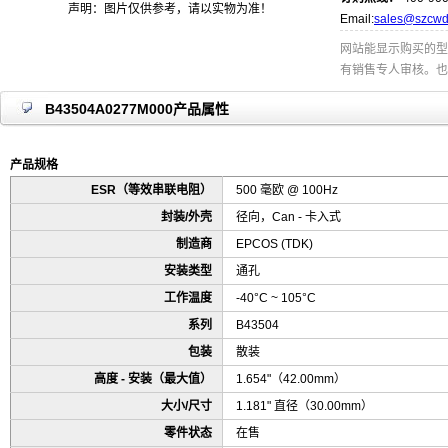
声明：图片仅供参考，请以实物为准！
Email:
sales@szcwd
网站能显示购买的型
有销售专人审核。也
B43504A0277M000产品属性
产品规格
ESR（等效串联电阻）
500 毫欧 @ 100Hz
封装/外壳
径向，Can - 卡入式
制造商
EPCOS (TDK)
安装类型
通孔
工作温度
-40°C ~ 105°C
系列
B43504
包装
散装
高度 - 安装（最大值）
1.654"（42.00mm）
大小/尺寸
1.181" 直径（30.00mm）
零件状态
在售