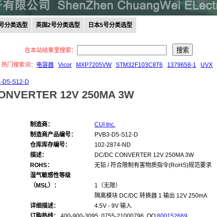
0号分类选型
英国2号分类选型
日本5号分类选型
在本站结果里搜索：
热门搜索词：
电容器
Vicor
MXP7205VW
STM32F103C8T6
1379658-1
UVX
-D5-S12-D
ONVERTER 12V 250MA 3W
制造商：
CUI Inc.
制造商产品编号：
PVB3-D5-S12-D
仓库库存编号：
102-2874-ND
描述：
DC/DC CONVERTER 12V 250MA 3W
ROHS：
无铅 / 符合限制有害物质指令(RoHS)规范要求
湿气敏感性等级
（MSL）：
1（无限）
隔离模块 DC/DC 转换器 1 输出 12V 250mA
详细描述：
4.5V - 9V 输入
订购热线：
400-900-3095 0755-21000796, QQ:
800152669
,