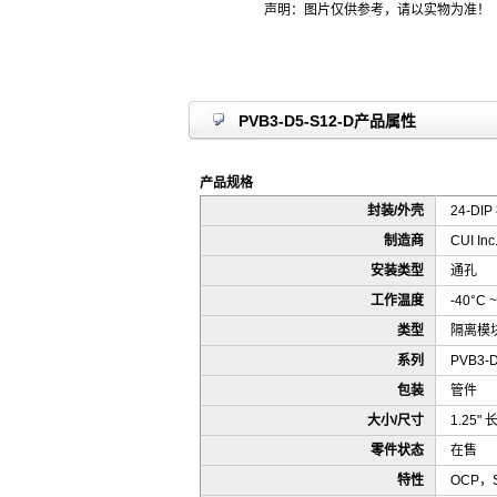
声明：图片仅供参考，请以实物为准！
PVB3-D5-S12-D产品属性
产品规格
封装/外壳
24-DI
制造商
CUI Inc
安装类型
通孔
工作温度
-40°C ~
类型
隔离模
系列
PVB3-
包装
管件
大小/尺寸
1.25" 长
零件状态
在售
特性
OCP，