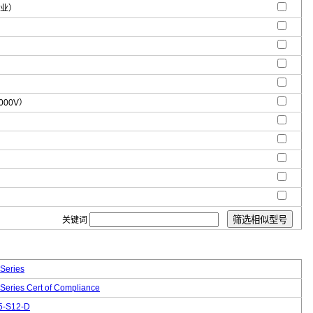
商业）
000V）
关键词
Series
Series Cert of Compliance
5-S12-D