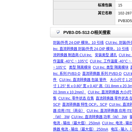
标准包装
15
其它名称
102-287
PVB3D5
PVB3-D5-S12-D相关搜索
封装/外壳 24-DIP 模块，10 引线
CUI Inc. 封装/
Inc. 直流转换器 封装/外壳 24-DIP 模块，10 引线
流转换器 制造商 CUI Inc.
安装类型 通孔
CUI I
作温度 -40°C ~ 105°C
CUI Inc. 工作温度 -40°C ~
~ 105°C
类型 隔离模块
CUI Inc. 类型 隔离模块
Inc. 系列 PVB3-D
直流转换器 系列 PVB3-D
CUI
件
CUI Inc. 直流转换器 包装 管件
大小/尺寸 1.25"
寸 1.25" 长 x 0.80" 宽 x 0.40" 高（31.8mm x 20.
20.3mm x 10.2mm）
CUI Inc. 直流转换器 大小/尺寸 1
售
CUI Inc. 零件状态 在售
直流转换器 零件状态 
SCP
直流转换器 特性 OCP，SCP
CUI Inc. 
器 应用 ITE（商业）
CUI Inc. 直流转换器 应用 I
（W） 3W
CUI Inc. 直流转换器 功率（W） 3W
电流 - 输出（最大值） 250mA
CUI Inc. 电流 -
换器 电流 - 输出（最大值） 250mA
电压 - 输入