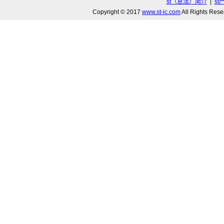
st（意法）简介
|
st
Copyright © 2017
www.st-ic.com
All Rights R