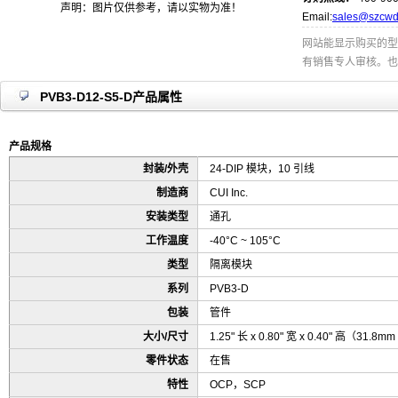
声明：图片仅供参考，请以实物为准！
Email:
sales@szcwd
网站能显示购买的型
有销售专人审核。也
PVB3-D12-S5-D产品属性
产品规格
封装/外壳
24-DIP 模块，10 引线
制造商
CUI Inc.
安装类型
通孔
工作温度
-40°C ~ 105°C
类型
隔离模块
系列
PVB3-D
包装
管件
大小/尺寸
1.25" 长 x 0.80" 宽 x 0.40" 高（31.8m
零件状态
在售
特性
OCP，SCP