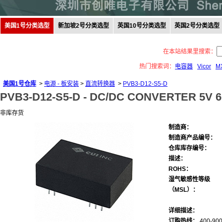
美国1号分类选型
新加坡2号分类选型
英国10号分类选型
英国2号分类选型
在本站结果里搜索：
热门搜索词：
电容器
Vicor
M
美国1号仓库
>
电源 - 板安装
>
直流转换器
>
PVB3-D12-S5-D
PVB3-D12-S5-D -
DC/DC CONVERTER 5V 
非库存货
制造商：
制造商产品编号：
仓库库存编号：
描述：
ROHS：
湿气敏感性等级
（MSL）：
详细描述：
订购热线：
400-900