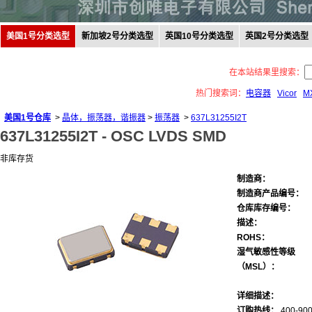
美国1号分类选型
新加坡2号分类选型
英国10号分类选型
英国2号分类选型
在本站结果里搜索：
热门搜索词：
电容器
Vicor
M
美国1号仓库
>
晶体，振荡器，谐振器
>
振荡器
>
637L31255I2T
637L31255I2T -
OSC LVDS SMD
非库存货
制造商：
制造商产品编号：
仓库库存编号：
描述：
ROHS：
湿气敏感性等级
（MSL）：
详细描述：
订购热线：
400-900