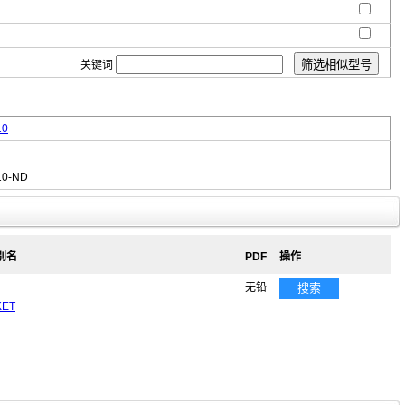
关键词
10
10-ND
 别名
PDF
操作
无铅
搜索
KET