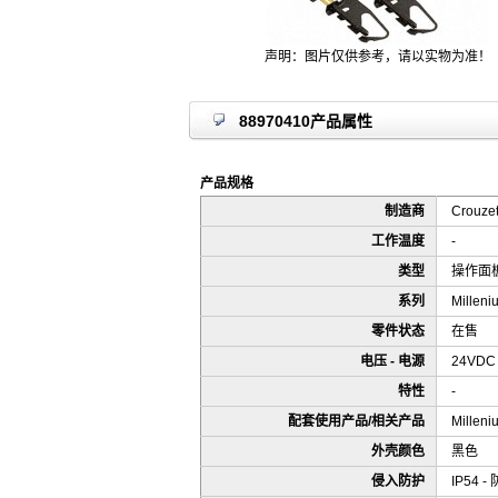
声明：图片仅供参考，请以实物为准！
88970410产品属性
产品规格
制造商
Crouze
工作温度
-
类型
操作面
系列
Millen
零件状态
在售
电压 - 电源
24VDC
特性
-
配套使用产品/相关产品
Millen
外壳颜色
黑色
侵入防护
IP54 