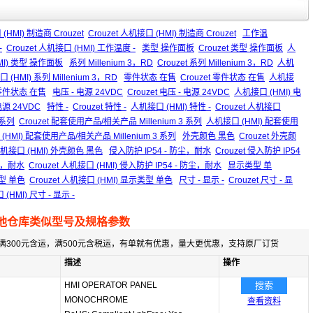
HMI) 制造商 Crouzet
Crouzet 人机接口 (HMI) 制造商 Crouzet
工作温
-
Crouzet 人机接口 (HMI) 工作温度 -
类型 操作面板
Crouzet 类型 操作面板
人
HMI) 类型 操作面板
系列 Millenium 3，RD
Crouzet 系列 Millenium 3，RD
人机
口 (HMI) 系列 Millenium 3，RD
零件状态 在售
Crouzet 零件状态 在售
人机接
) 零件状态 在售
电压 - 电源 24VDC
Crouzet 电压 - 电源 24VDC
人机接口 (HMI) 电
 电源 24VDC
特性 -
Crouzet 特性 -
人机接口 (HMI) 特性 -
Crouzet 人机接口
 系列
Crouzet 配套使用产品/相关产品 Millenium 3 系列
人机接口 (HMI) 配套使用
 (HMI) 配套使用产品/相关产品 Millenium 3 系列
外壳颜色 黑色
Crouzet 外壳颜
 人机接口 (HMI) 外壳颜色 黑色
侵入防护 IP54 - 防尘，耐水
Crouzet 侵入防护 IP54
防尘，耐水
Crouzet 人机接口 (HMI) 侵入防护 IP54 - 防尘，耐水
显示类型 单
类型 单色
Crouzet 人机接口 (HMI) 显示类型 单色
尺寸 - 显示 -
Crouzet 尺寸 - 显
 (HMI) 尺寸 - 显示 -
他仓库类似型号及规格参数
满300元含运，满500元含税运，有单就有优惠，量大更优惠，支持原厂订货
描述
操作
HMI OPERATOR PANEL
搜索
MONOCHROME
查看资料