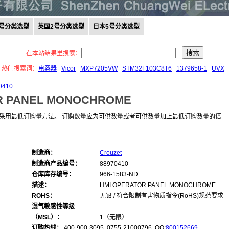
0号分类选型
英国2号分类选型
日本5号分类选型
在本站结果里搜索：
热门搜索词：
电容器
Vicor
MXP7205VW
STM32F103C8T6
1379658-1
UVX
0410
R PANEL MONOCHROME
采用最低订购量方法。 订购数量应为可供数量或者可供数量加上最低订购数量的倍
制造商：
Crouzet
制造商产品编号：
88970410
仓库库存编号：
966-1583-ND
描述：
HMI OPERATOR PANEL MONOCHROME
ROHS：
无铅 / 符合限制有害物质指令(RoHS)规范要求
湿气敏感性等级
（MSL）：
1（无限）
订购热线：
400-900-3095 0755-21000796, QQ:
800152669
,