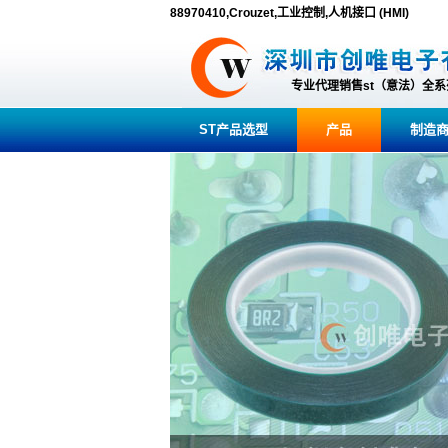
88970410,Crouzet,工业控制,人机接口 (HMI)
专业代理销售st（意法）全
ST产品选型
产品
制造