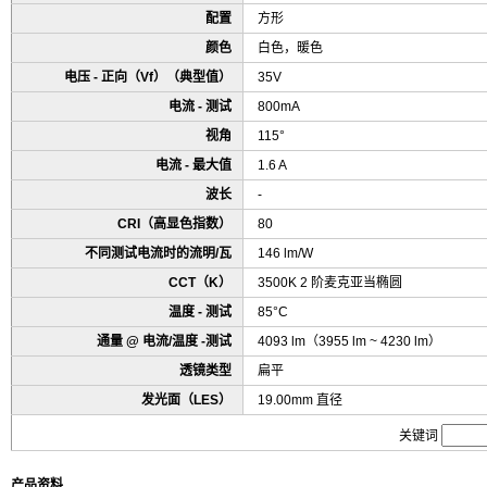
配置
方形
颜色
白色，暖色
电压 - 正向（Vf）（典型值）
35V
电流 - 测试
800mA
视角
115°
电流 - 最大值
1.6 A
波长
-
CRI（高显色指数）
80
不同测试电流时的流明/瓦
146 lm/W
CCT（K）
3500K 2 阶麦克亚当椭圆
温度 - 测试
85°C
通量 @ 电流/温度 -测试
4093 lm（3955 lm ~ 4230 lm）
透镜类型
扁平
发光面（LES）
19.00mm 直径
关键词
产品资料