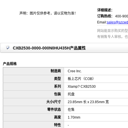
详细描述：
声明：图片仅供参考，请以实物为准！
订购热线：
400-900
Email:
sales@szcwd
网站能显示购买的型
有销售专人审核。也
CXB2530-0000-000N0HU435H产品属性
产品规格
制造商
Cree Inc.
类型
板上芯片（COB）
系列
Xlamp? CXB2530
包装
托盘
大小/尺寸
23.85mm 长 x 23.85mm 宽
零件状态
在售
高度
1.70mm
特性
-