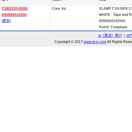
CXB2530-0000-
Cree, Inc.
XLAMP CXA GEN 2 
000N0HU435H
WHITE - Tape and R
[
更多
]
000N0HU435H)
RoHS: Compliant
st（意法）简介
|
st
Copyright © 2017
www.st-ic.com
All Rights R