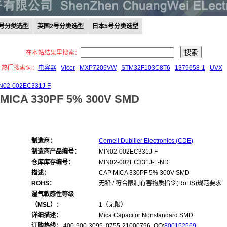
0号分类选型
英国2号分类选型
日本5号分类选型
在本站结果里搜索：
热门搜索词：
电容器
Vicor
MXP7205VW
STM32F103C8T6
1379658-1
UVX
N02-002EC331J-F
MICA 330PF 5% 300V SMD
制造商：
Cornell Dubilier Electronics (CDE)
制造商产品编号：
MIN02-002EC331J-F
仓库库存编号：
MIN02-002EC331J-F-ND
描述：
CAP MICA 330PF 5% 300V SMD
ROHS：
无铅 / 符合限制有害物质指令(RoHS)规范要求
湿气敏感性等级
（MSL）：
1（无限）
详细描述：
Mica Capacitor Nonstandard SMD
订购热线：
400-900-3095 0755-21000796, QQ:
800152669
,