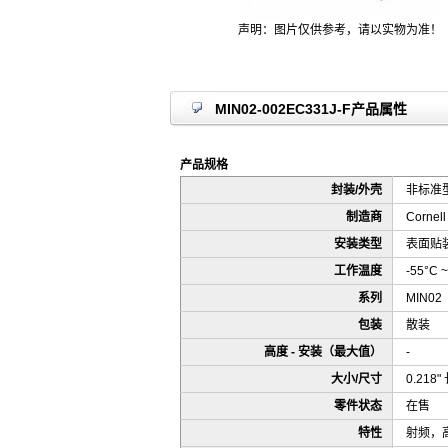
声明：图片仅供参考，请以实物为准！
MIN02-002EC331J-F产品属性
产品规格
封装/外壳
非标准型
制造商
Cornell 
安装类型
表面贴
工作温度
-55°C ~
系列
MIN02
包装
散装
高度 - 安装（最大值）
-
大小/尺寸
0.218"
零件状态
在售
特性
射频，