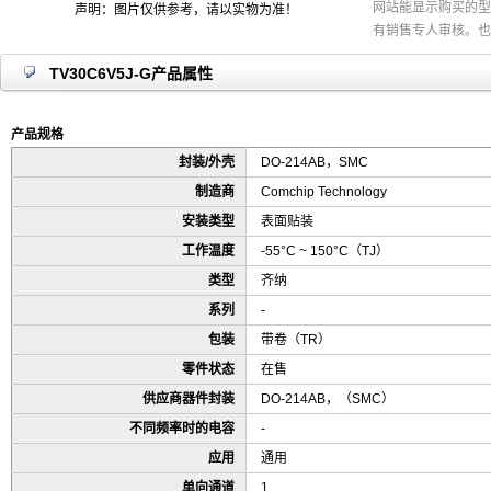
网站能显示购买的型
声明：图片仅供参考，请以实物为准！
有销售专人审核。也
TV30C6V5J-G产品属性
产品规格
封装/外壳
DO-214AB，SMC
制造商
Comchip Technology
安装类型
表面贴装
工作温度
-55°C ~ 150°C（TJ）
类型
齐纳
系列
-
包装
带卷（TR）
零件状态
在售
供应商器件封装
DO-214AB，（SMC）
不同频率时的电容
-
应用
通用
单向通道
1