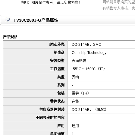
网站能显示购买的型
声明：图片仅供参考，请以实物为准！
有销售专人审核。也
TV30C280J-G产品属性
产品规格
封装/外壳
DO-214AB，SMC
制造商
Comchip Technology
安装类型
表面贴装
工作温度
-55°C ~ 150°C（TJ）
类型
齐纳
系列
-
包装
带卷（TR）
零件状态
在售
供应商器件封装
DO-214AB，（SMC）
不同频率时的电容
-
应用
通用
单向通道
1