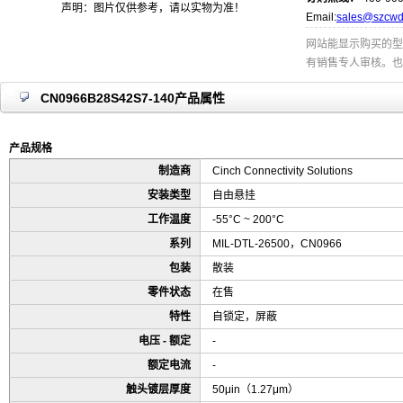
声明：图片仅供参考，请以实物为准！
Email:
sales@szcwd
网站能显示购买的型
有销售专人审核。也
CN0966B28S42S7-140产品属性
产品规格
制造商
Cinch Connectivity Solutions
安装类型
自由悬挂
工作温度
-55°C ~ 200°C
系列
MIL-DTL-26500，CN0966
包装
散装
零件状态
在售
特性
自锁定，屏蔽
电压 - 额定
-
额定电流
-
触头镀层厚度
50μin（1.27μm）