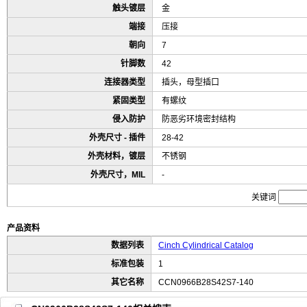
触头镀层
金
端接
压接
朝向
7
针脚数
42
连接器类型
插头，母型插口
紧固类型
有螺纹
侵入防护
防恶劣环境密封结构
外壳尺寸 - 插件
28-42
外壳材料，镀层
不锈钢
外壳尺寸，MIL
-
关键词
产品资料
数据列表
Cinch Cylindrical Catalog
标准包装
1
其它名称
CCN0966B28S42S7-140