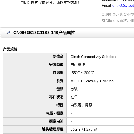
声明：图片仅供参考，请以实物为准！
Email:
sales@szcwd
网站能显示购买的型
有销售专人审核。也
CN0966B18G11S8-140产品属性
产品规格
制造商
Cinch Connectivity Solutions
安装类型
自由悬挂
工作温度
-55°C ~ 200°C
系列
MIL-DTL-26500，CN0966
包装
散装
零件状态
在售
特性
自锁定，屏蔽
电压 - 额定
-
额定电流
-
触头镀层厚度
50μin（1.27μm）