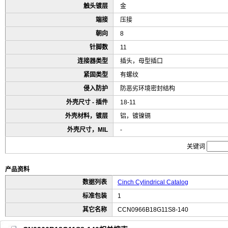
触头镀层
金
端接
压接
朝向
8
针脚数
11
连接器类型
插头，母型插口
紧固类型
有螺纹
侵入防护
防恶劣环境密封结构
外壳尺寸 - 插件
18-11
外壳材料，镀层
铝，镀镍镉
外壳尺寸，MIL
-
关键词
产品资料
数据列表
Cinch Cylindrical Catalog
标准包装
1
其它名称
CCN0966B18G11S8-140